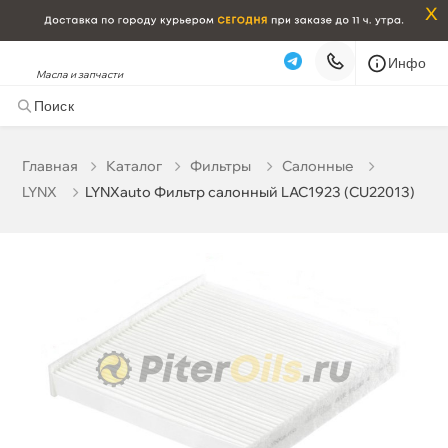
x
Инфо
Масла и запчасти
LYNXauto Фильтр салонный LAC1923 (CU22013)
513 ₽
корзину
540 ₽
Главная
Катало
Фильтры
Салонные
LYNX
LYNXauto Фильтр салонный LAC1923 (CU22013)
Бесплатная
Завтра, 08.08 (при заказе от 2000₽)
Срочная за 2 ч – 399 ₽
Сегодня, 08.08
Самовывоз
Сегодня
Карта
Список