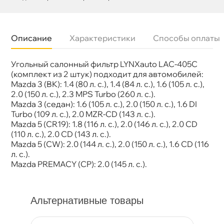
Описание
Характеристики
Способы оплаты
Угольный салонный фильтр LYNXauto LAC-405C
Бренд
LYNX
Артикул
LAC-405С
(комплект из 2 штук) подходит для автомобилей:
Mazda 3 (BK): 1.4 (80 л. с.), 1.4 (84 л. с.), 1.6 (105 л. с.),
2.0 (150 л. с.), 2.3 MPS Turbo (260 л. с.).
Mazda 3 (седан): 1.6 (105 л. с.), 2.0 (150 л. с.), 1.6 DI
Turbo (109 л. с.), 2.0 MZR-CD (143 л. с.).
Mazda 5 (CR19): 1.8 (116 л. с.), 2.0 (146 л. с.), 2.0 CD
(110 л. с.), 2.0 CD (143 л. с.).
Mazda 5 (CW): 2.0 (144 л. с.), 2.0 (150 л. с.), 1.6 CD (116
л. с.).
Mazda PREMACY (CP): 2.0 (145 л. с.).
Альтернативные товары