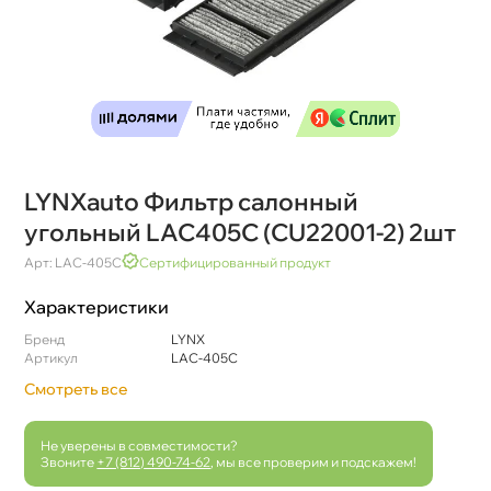
LYNXauto Фильтр салонный
угольный LAC405С (CU22001-2) 2шт
Арт: LAC-405С
Сертифицированный продукт
Характеристики
Бренд
LYNX
Артикул
LAC-405С
Смотреть все
Не уверены в совместимости?
Звоните
+7 (812) 490-74-62
, мы все проверим и подскажем!