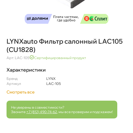
LYNXauto Фильтр салонный LAC105
(CU1828)
Арт: LAC-105
Сертифицированный продукт
Характеристики
Бренд
LYNX
Артикул
LAC-105
Смотреть все
Не уверены в совместимости?
Звоните
+7 (812) 490-74-62
, мы все проверим и подскажем!