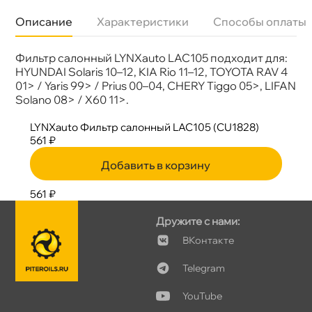
Описание
Характеристики
Способы оплаты
Фильтр салонный LYNXauto LAC105 подходит для:
Бренд
LYNX
Артикул
LAC-105
HYUNDAI Solaris 10–12, KIA Rio 11–12, TOYOTA RAV 4
01> / Yaris 99> / Prius 00–04, CHERY Tiggo 05>, LIFAN
Solano 08> / X60 11>.
LYNXauto Фильтр салонный LAC105 (CU1828)
561 ₽
Добавить в корзину
561 ₽
Дружите с нами:
Контакте
Telegram
YouTube