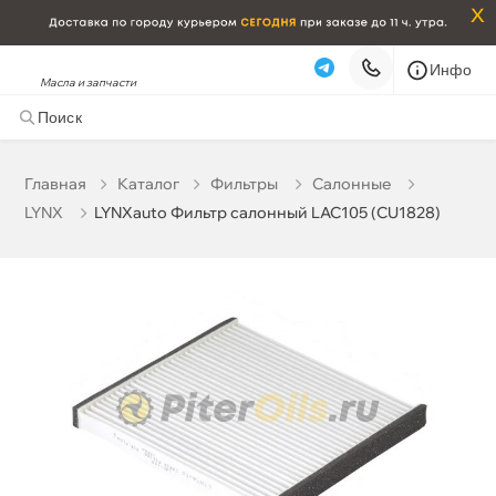
x
Инфо
Масла и запчасти
LYNXauto Фильтр салонный LAC105 (CU1828)
561 ₽
корзину
590 ₽
Главная
Катало
Фильтры
Салонные
LYNX
LYNXauto Фильтр салонный LAC105 (CU1828)
Бесплатная
Завтра, 08.08 (при заказе от 2000₽)
Срочная за 2 ч – 399 ₽
Сегодня, 08.08
Самовывоз
Сегодня
Карта
Список