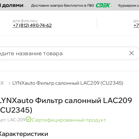
для физ.лиц:
дл
+7 (812) 490-74-62
+7
NX
LYNXauto Фильтр салонный LAC209 (CU2345)
LYNXauto Фильтр салонный LAC209
(CU2345)
Сертифицированный продукт
рт: LAC-209
Характеристики