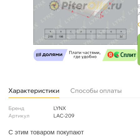
LYNXauto Фильтр салонный LAC209 (CU2345
Характеристики
Способы оплаты
Бренд
LYNX
Артикул
LAC-209
Бесплатная
Завтр
С этим товаром покупают