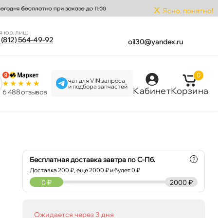
x
Ясно, понятно!
я юр.лиц:
 (812) 564-49-92
oil30@yandex.ru
0
чат для VIN запроса
и подбора запчастей
Кабинет
Корзина
6 488 отзыво
Бесплатная доставка завтра по С-Пб.
?
Доставка
200
₽, еще
2000
₽ и будет 0 ₽
0
₽
2000 ₽
Ожидается через 3 дня