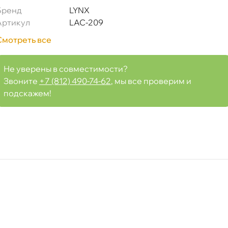
Бренд
LYNX
Артикул
LAC-209
Смотреть все
Не уверены в совместимости?
Звоните
+7 (812) 490-74-62
, мы все проверим и
подскажем!
)
Срочная за 2 ч – 399 ₽
а, 09.08 (при заказе от 2000₽)