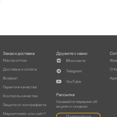
т
т
Заказ и доставка
Дружите с нами:
Сот
Масла оптом
Фра
Контакте
Доставка и оплата
О К
Telegram
т
озврат
Аре
YouTube
Гарантия качества
Рассылка
Контроль качества
Узнавайте первыми о
т
Защита от контрафакта
акциях и скидках:
Маркетплейс или сайт?
Подписаться