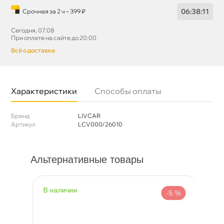
06
:
38
:
10
Срочная за 2 ч – 399 ₽
Сегодня, 07.08
При оплате на сайте до 20:00
сё о доставке
Характеристики
Способы оплаты
Бренд
LIVCAR
Артикул
LCV000/26010
Альтернативные товары
наличии
н
%
-5 %