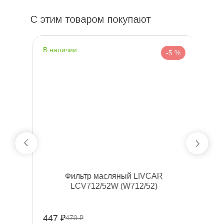
С этим товаром покупают
наличии
н
 %
-5 %
Фильтр масляный LIVCAR
LCV712/52W (W712/52)
447 ₽
10
470 ₽