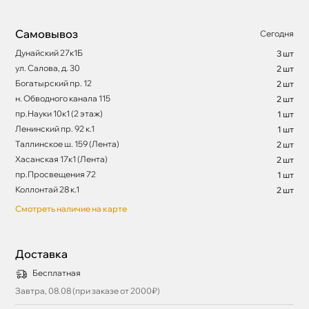
Самовывоз
Сегодня
Дунайский 27к1Б
3 шт
ул. Салова, д. 30
2 шт
Богатырский пр. 12
2 шт
н. Обводного канала 115
2 шт
пр.Науки 10к1 (2 этаж)
1 шт
Ленинский пр. 92 к.1
1 шт
Таллинское ш. 159 (Лента)
2 шт
Хасанская 17к1 (Лента)
2 шт
пр.Просвещения 72
1 шт
Коллонтай 28 к.1
2 шт
Смотреть наличие на карте
Доставка
Бесплатная
Завтра, 08.08 (при заказе от 2000₽)