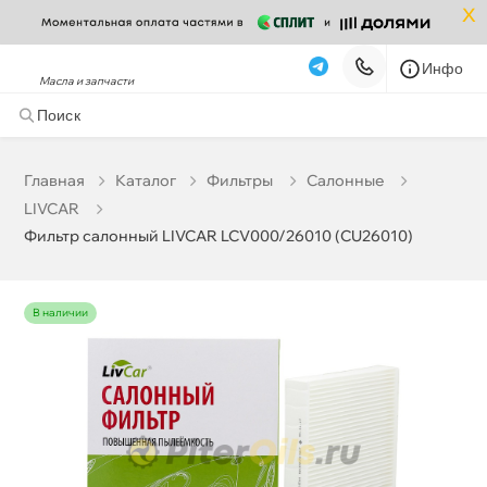
x
Инфо
Масла и запчасти
Фильтр салонный LIVCAR LCV000/26010 (CU26010)
432 ₽
корзину
455 ₽
Главная
Катало
Фильтры
Салонные
LIVCAR
Бесплатная
Завтра, 08.08 (при заказе от 2000₽)
Фильтр салонный LIVCAR LCV000/26010 (CU26010)
Срочная за 2 ч – 399 ₽
Сегодня, 07.08
Самовывоз
Сегодня
наличии
Карта
Список