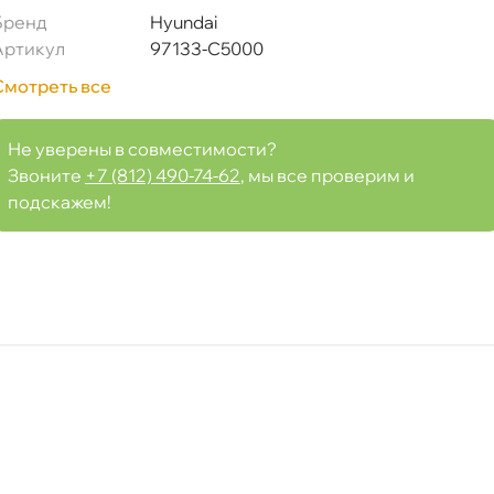
Бренд
Hyundai
0
Артикул
97133-C5000
Смотреть все
Не уверены в совместимости?
Срочная за 2 ч – 399 ₽
я, 08.08 (при заказе от 2000₽)
Звоните
+7 (812) 490-74-62
, мы все проверим и
подскажем!
ня
т
т