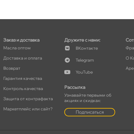
т
Заказ и доставка
Дружите с нами:
Сот
т
Масла оптом
Фра
Контакте
Доставка и оплата
О К
Telegram
озврат
Аре
YouTube
т
Гарантия качества
Рассылка
Контроль качества
Узнавайте первыми о
Защита от контрафакта
акциях и скидках:
т
Маркетплейс или сайт?
Подписаться