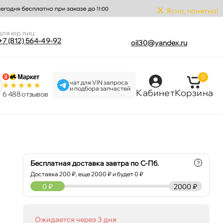
x
Ясно, понятно!
для юр.лиц:
+7 (812) 564-49-92
oil30@yandex.ru
0
чат для VIN запроса
и подбора запчастей
Кабинет
Корзина
6 488 отзыво
Бесплатная доставка завтра по С-Пб.
?
Доставка
200
₽, еще
2000
₽ и будет 0 ₽
0
₽
2000 ₽
Ожидается через 3 дня