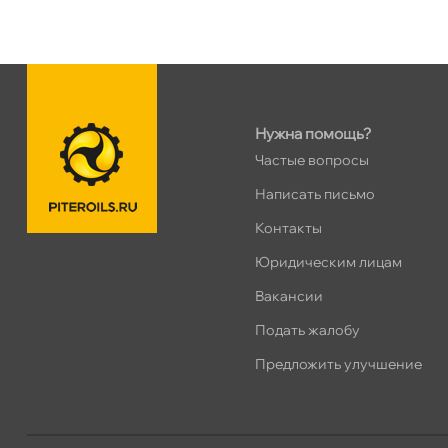
н. Обводного канала 115
0 ш
Пн–Вс
10:00 – 21:00
Сегодня, бесплатно
Нужна помощь?
пр.Науки 10к1 (2 этаж)
0 ш
Частые вопросы
ПН–ВС
10:00 – 21:00
Сегодня, бесплатно
Написать письмо
Контакты
Ленинский пр. 92 к.1
0 ш
Юридическим лицам
ПН–ВС
10:00 – 21:00
акансии
Сегодня, бесплатно
Подать жалобу
Дунайский 27к1Б
0 ш
Предложить улучшение
ПН–ВС
10:00 – 21:00
Сегодня, бесплатно