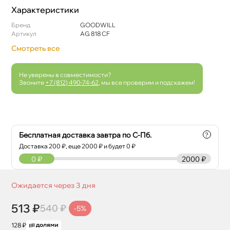
Характеристики
Бренд
GOODWILL
Артикул
AG 818 CF
Смотреть все
Не уверены в совместимости?
Звоните
+7 (812) 490-74-62
, мы все проверим и подскажем!
Бесплатная доставка завтра по С-Пб.
?
Доставка
200
₽, еще
2000
₽ и будет 0 ₽
0
₽
2000 ₽
Ожидается через 3 дня
513 ₽
540 ₽
-5%
128 ₽