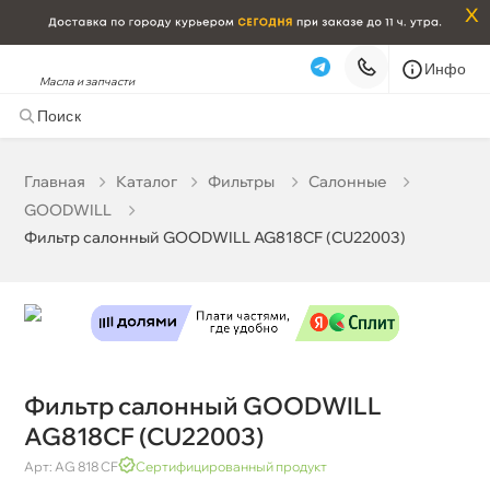
x
Инфо
Масла и запчасти
Фильтр салонный GOODWILL AG818CF (CU22003)
513 ₽
корзину
540 ₽
Главная
Катало
Фильтры
Салонные
GOODWILL
Бесплатная
Завтра, 07.08 (при заказе от 2000₽)
Фильтр салонный GOODWILL AG818CF (CU22003)
Срочная за 2 ч – 399 ₽
Сегодня, 07.08
Самовывоз
Сегодня
Карта
Список
Фильтр салонный GOODWILL
AG818CF (CU22003)
Арт: AG 818 CF
Сертифицированный продукт