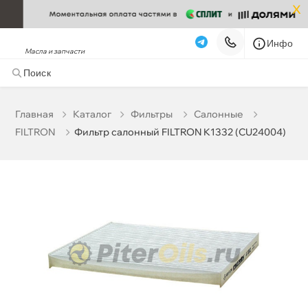
x
Инфо
Масла и запчасти
Фильтр салонный FILTRON K1332 (CU24004)
380 ₽
корзину
400 ₽
Главная
Катало
Фильтры
Салонные
FILTRON
Фильтр салонный FILTRON K1332 (CU24004)
Бесплатная
Сегодня, 07.08 (при заказе от 2000₽)
Срочная за 2 ч – 399 ₽
Сегодня, 07.08
Самовывоз
Сегодня
Карта
Список