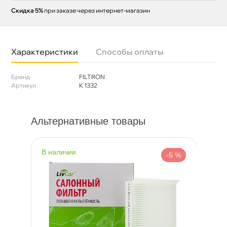
Скидка 5%
при заказе через интернет-магазин
Характеристики
Способы оплаты
Бренд
FILTRON
Артикул
K 1332
Альтернативные товары
наличии
н
%
-5 %