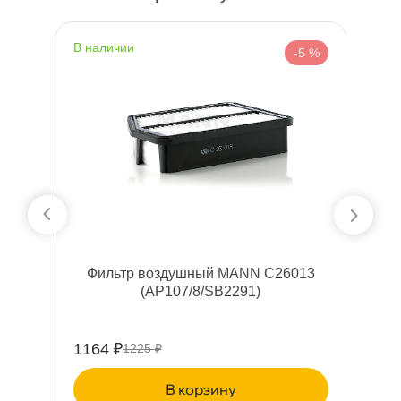
наличии
н
 %
-5 %
Фильтр воздушный MANN C26013
(AP107/8/SB2291)
1164 ₽
91
1225 ₽
корзину