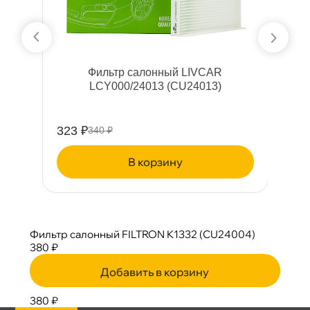
4
Фильтр салонный LIVCAR
LCY000/24013 (CU24013)
323 ₽
8
340 ₽
корзину
Фильтр салонный FILTRON K1332 (CU24004)
380 ₽
Добавить в корзину
380 ₽