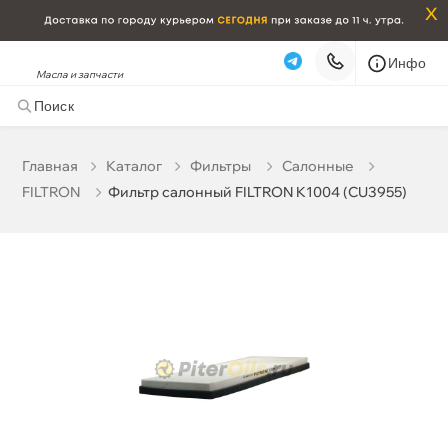
x
Инфо
Масла и запчасти
Фильтр салонный FILTRON K1004 (CU3955)
646 ₽
корзину
680 ₽
Главная
Катало
Фильтры
Салонные
FILTRON
Фильтр салонный FILTRON K1004 (CU3955)
Бесплатная
Сегодня, 07.08 (при заказе от 2000₽)
Срочная за 2 ч – 399 ₽
Сегодня, 07.08
Самовывоз
Сегодня
Карта
Список