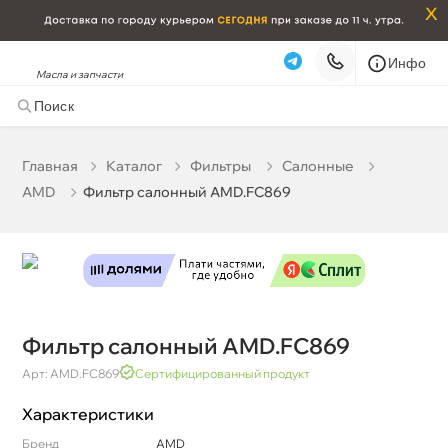
x
Инфо
Масла и запчасти
Фильтр салонный AMD.FC869
309 ₽
корзину
325 ₽
Главная
Катало
Фильтры
Салонные
AMD
Фильтр салонный AMD.FC869
Бесплатная
Завтра, 06.08 (при заказе от 2000₽)
Срочная за 2 ч – 399 ₽
Сегодня, 06.08
Самовывоз
Сегодня
Карта
Список
Фильтр салонный AMD.FC869
Арт: AMD.FC869
Сертифицированный продукт
Характеристики
Бренд
AMD