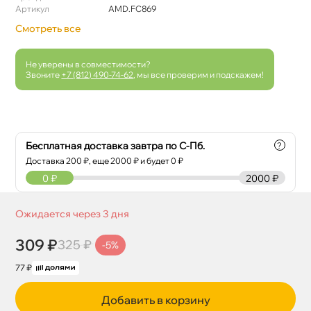
Артикул
AMD.FC869
Смотреть все
Не уверены в совместимости?
Звоните
+7 (812) 490-74-62
, мы все проверим и подскажем!
Бесплатная доставка завтра по С-Пб.
?
Доставка
200
₽, еще
2000
₽ и будет 0 ₽
0
₽
2000 ₽
Ожидается через 3 дня
309 ₽
325 ₽
-5%
77 ₽
Добавить в корзину