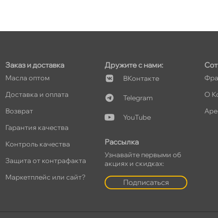
т
Заказ и доставка
Дружите с нами:
Сот
т
Масла оптом
Фра
Контакте
Доставка и оплата
О К
Telegram
озврат
Аре
YouTube
т
Гарантия качества
Рассылка
Контроль качества
Узнавайте первыми о
Защита от контрафакта
акциях и скидках:
т
Маркетплейс или сайт?
Подписаться