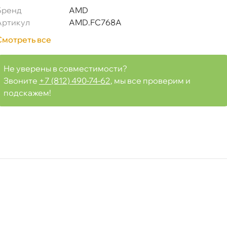
Бренд
AMD
ный) AMDFC768A
Артикул
AMD.FC768A
Смотреть все
Не уверены в совместимости?
Срочная за 2 ч – 399 ₽
я, 06.08 (при заказе от 2000₽)
Звоните
+7 (812) 490-74-62
, мы все проверим и
подскажем!
ня
т
т