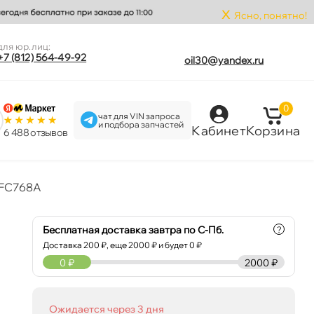
x
Ясно, понятно!
для юр.лиц:
+7 (812) 564-49-92
oil30@yandex.ru
0
чат для VIN запроса
и подбора запчастей
Кабинет
Корзина
6 488 отзыво
DFC768A
Бесплатная доставка завтра по С-Пб.
?
Доставка
200
₽, еще
2000
₽ и будет 0 ₽
0
₽
2000 ₽
Ожидается через 3 дня