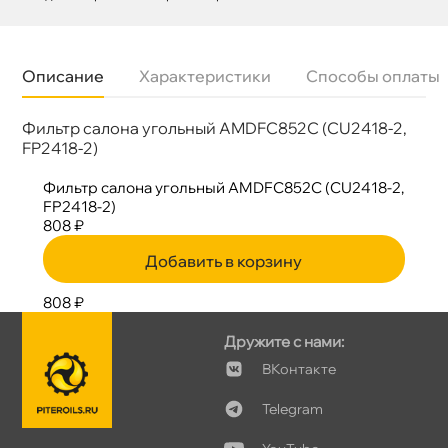
Описание
Характеристики
Способы оплаты
Фильтр салона угольный AMDFC852C (CU2418-2,
Бренд
AMD
Артикул
AMD.FC852C
FP2418-2)
Фильтр салона угольный AMDFC852C (CU2418-2,
FP2418-2)
808 ₽
Добавить в корзину
808 ₽
Дружите с нами:
Контакте
Telegram