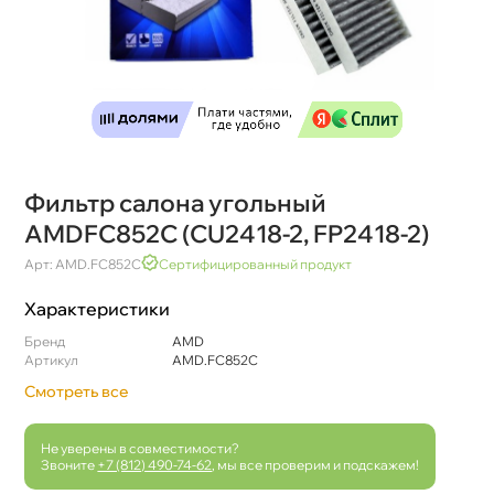
Фильтр салона угольный
AMDFC852C (CU2418-2, FP2418-2)
Арт: AMD.FC852C
Сертифицированный продукт
Характеристики
Бренд
AMD
Артикул
AMD.FC852C
Смотреть все
Не уверены в совместимости?
Звоните
+7 (812) 490-74-62
, мы все проверим и подскажем!