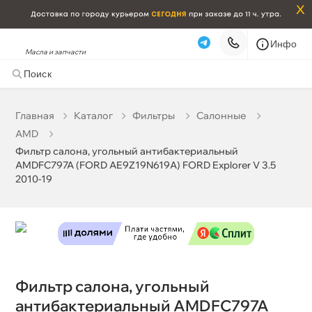
x
Инфо
Фильтр салона, угольный антибактериальный
Масла и запчасти
AMDFC797A (FORD AE9Z19N619A) FORD Explorer V 3.5
2010-19
893 ₽
корзину
940 ₽
Главная
Катало
Фильтры
Салонные
AMD
Фильтр салона, угольный антибактериальный
Бесплатная
Сегодня, 07.08 (при заказе от 2000₽)
AMDFC797A (FORD AE9Z19N619A) FORD Explorer V 3.5
Срочная за 2 ч – 399 ₽
Сегодня, 07.08
2010-19
Самовывоз
Сегодня
Карта
Список
Фильтр салона, угольный
антибактериальный AMDFC797A