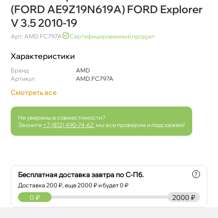
(FORD AE9Z19N619A) FORD Explorer
V 3.5 2010-19
Арт: AMD.FC797A
Сертифицированный продукт
Характеристики
Бренд
AMD
Артикул
AMD.FC797A
Смотреть все
Не уверены в совместимости?
Звоните
+7 (812) 490-74-62
, мы все проверим и подскажем!
Бесплатная доставка завтра по С-Пб.
?
Доставка
200
₽, еще
2000
₽ и будет 0 ₽
0
₽
2000 ₽