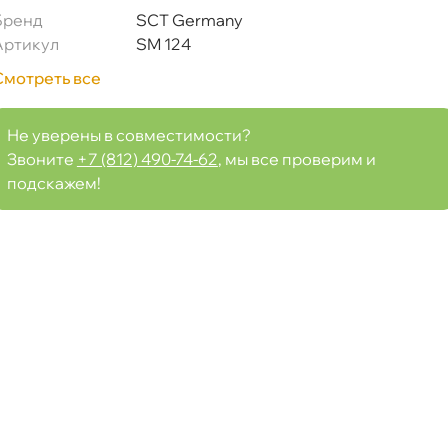
Бренд
SCT Germany
Артикул
SM 124
Смотреть все
Не уверены в совместимости?
Звоните
+7 (812) 490-74-62
, мы все проверим и
подскажем!
80)