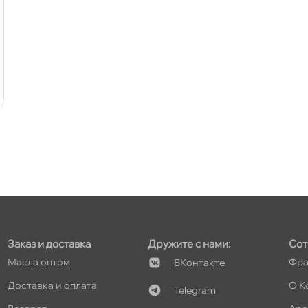
т
т
т
Заказ и доставка
Дружите с нами:
Сот
т
Масла оптом
Фра
Контакте
Доставка и оплата
О К
Telegram