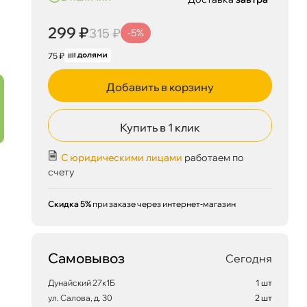
299 ₽
315 ₽
-5%
75 ₽
Добавить в корзину
Купить в 1 клик
С юридическими лицами
работаем по
счету
Скидка 5%
при заказе через интернет-магазин
299 ₽
корзину
315 ₽
Самовывоз
Сегодня
Дунайский 27к1Б
1 шт
ул. Салова, д. 30
2 шт