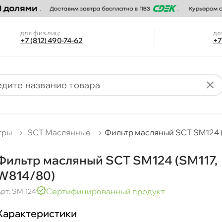
для физ.лиц:
дл
+7 (812) 490-74-62
+7
тры
SCT Маслянные
Фильтр масляный SCT SM124 
Фильтр масляный SCT SM124 (SM117,
W814/80)
Сертифицированный продукт
рт: SM 124
Характеристики