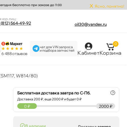
x
Ясно, понятно!
я юр.лиц:
 (812) 564-49-92
oil30@yandex.ru
0
чат для VIN запроса
и подбора запчастей
Кабинет
Корзина
6 488 отзыво
(SM117, W814/80)
Бесплатная доставка завтра по С-Пб.
?
Доставка
200
₽, еще
2000
₽ и будет 0 ₽
0
₽
2000 ₽
наличии
Доставка
завтра