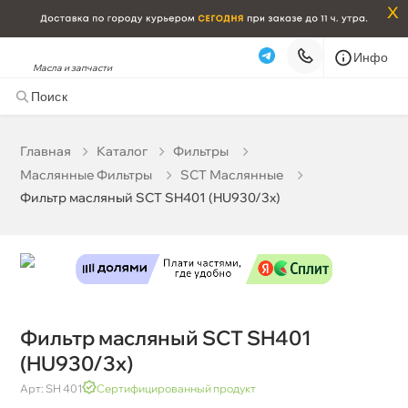
x
Инфо
Масла и запчасти
Фильтр масляный SCT SH401 (HU930/3x)
119 ₽
корзину
125 ₽
Главная
Катало
Фильтры
Маслянные Фильтры
SCT Маслянные
Бесплатная
Сегодня, 07.08 (при заказе от 2000₽)
Фильтр масляный SCT SH401 (HU930/3x)
Срочная за 2 ч – 399 ₽
Сегодня, 07.08
Самовывоз
Сегодня
Карта
Список
Фильтр масляный SCT SH401
(HU930/3x)
Арт: SH 401
Сертифицированный продукт