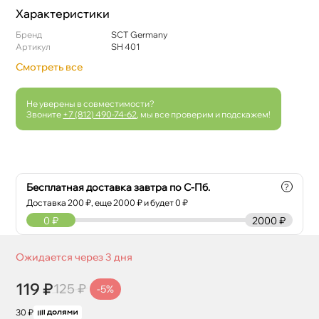
Характеристики
Бренд
SCT Germany
Артикул
SH 401
Смотреть все
Не уверены в совместимости?
Звоните
+7 (812) 490-74-62
, мы все проверим и подскажем!
Бесплатная доставка завтра по С-Пб.
?
Доставка
200
₽, еще
2000
₽ и будет 0 ₽
0
₽
2000 ₽
Ожидается через 3 дня
119 ₽
125 ₽
-5%
30 ₽