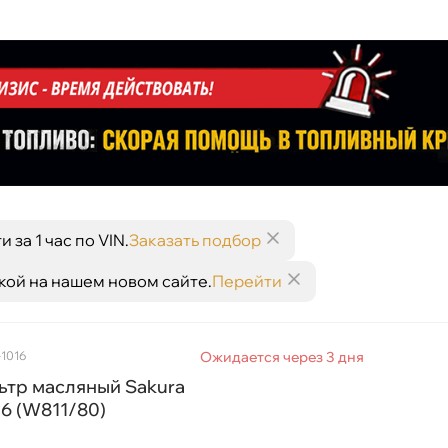
за 1 час по VIN.
Заказать подбор
кой на нашем новом сайте.
Перейти
-1016
Ожидается через 3 дня
ьтр масляный Sakura
6 (W811/80)