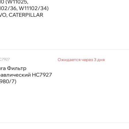
0 (W11025,
02/36, W11102/34)
VO, CATERPILLAR
HC7927
Ожидается через 3 дня
ura Фильтр
авлический HC7927
980/7)