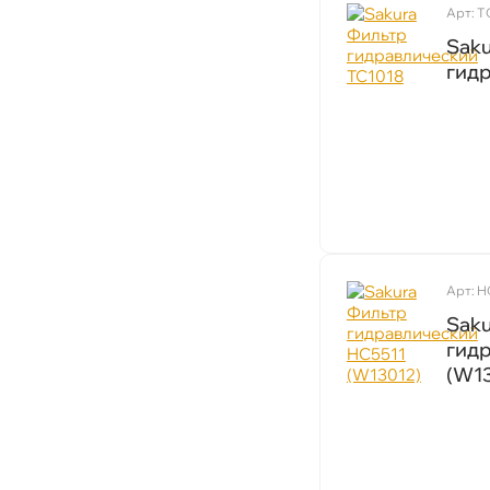
Арт: T
Sak
идр
Арт: H
Sak
идр
(W1