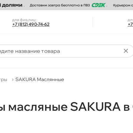
для физ.лиц:
дл
+7 (812) 490-74-62
+7
тры
SAKURA Маслянные
ы масляные SAKURA в 