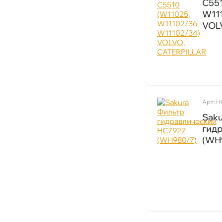
C551
W111
VOL
Арт: 
Sak
идр
(WH