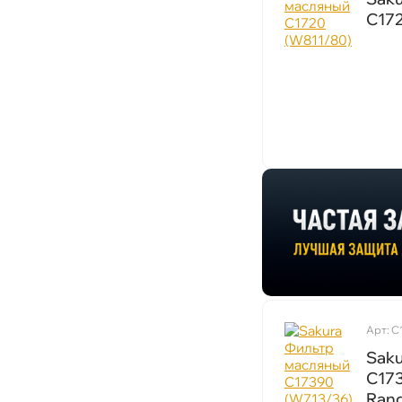
C172
Арт: C
Sak
C17
Rang