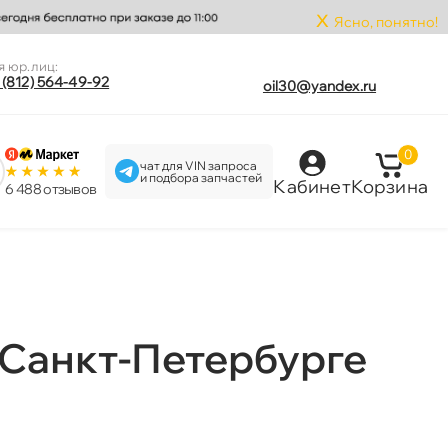
x
Ясно, понятно!
я юр.лиц:
 (812) 564-49-92
oil30@yandex.ru
0
чат для VIN запроса
и подбора запчастей
Кабинет
Корзина
6 488 отзыво
Санкт-Петербурге