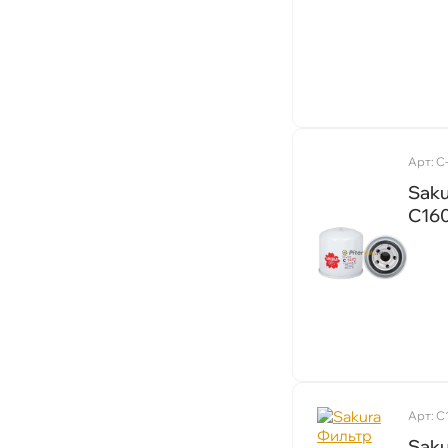
Арт: C
Sak
C16
Арт: C
Sak