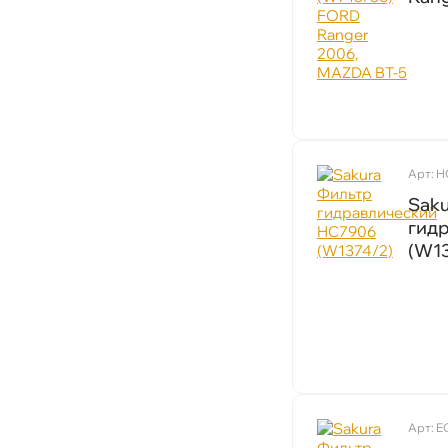
Арт: 
SAKURA
Sak
идр
(W1
Бесплатная
Завтр
Самовывоз
Сегод
Н
Арт: E