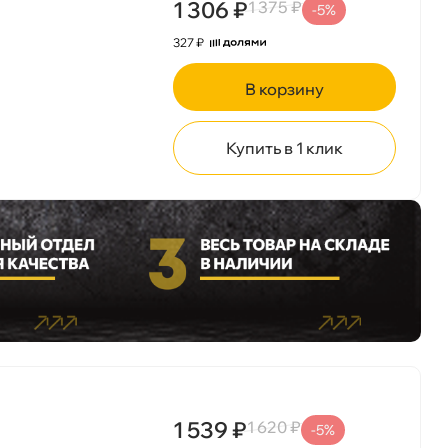
1 306 ₽
1 375 ₽
-5%
327 ₽
корзину
Купить в 1 клик
1 539 ₽
1 620 ₽
-5%