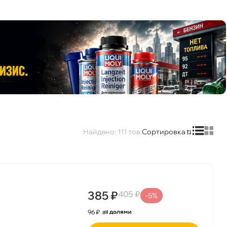
111
Сортировка
385 ₽
405 ₽
-5%
96 ₽