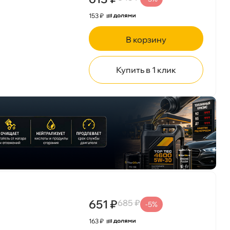
153 ₽
корзину
Купить в 1 клик
651 ₽
685 ₽
-5%
163 ₽