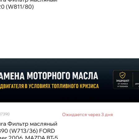
0 (W811/80)
17390
Ожидается через 3 дня
ura Фильтр масляный
390 (W713/36) FORD
er 2006, MAZDA BT-5