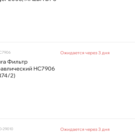
HC7906
Ожидается через 3 дня
ura Фильтр
авлический HC7906
374/2)
Срочная за 2 ч – 399 ₽
а, 06.08 (при заказе от 2000₽)
ня
аличие в магазинах
O-29010
Ожидается через 3 дня