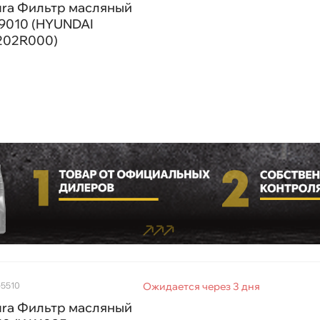
ura Фильтр масляный
9010 (HYUNDAI
ренд
202R000)
рименение
-5510
Ожидается через 3 дня
ura Фильтр масляный