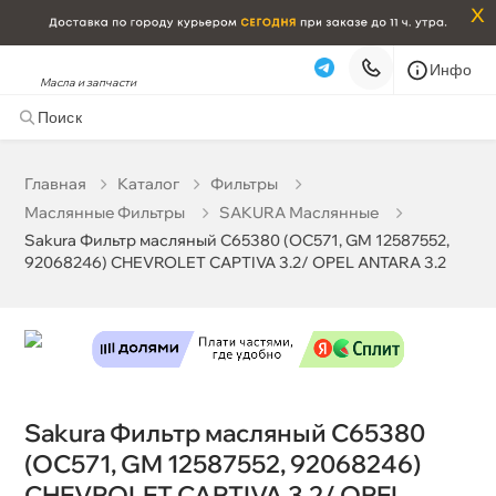
x
Инфо
Sakura Фильтр масляный C65380 (OC571, GM
Масла и запчасти
12587552, 92068246) CHEVROLET CAPTIVA 3.2/ OPEL
ANTARA 3.2
0 ₽
корзину
0 ₽
Главная
Катало
Фильтры
Маслянные Фильтры
SAKURA Маслянные
Sakura Фильтр масляный C65380 (OC571, GM 12587552,
Бесплатная
Сегодня, 06.08 (при заказе от 2000₽)
92068246) CHEVROLET CAPTIVA 3.2/ OPEL ANTARA 3.2
Срочная за 2 ч – 399 ₽
Сегодня, 06.08
Самовывоз
Сегодня
Карта
Список
Sakura Фильтр масляный C65380
(OC571, GM 12587552, 92068246)
CHEVROLET CAPTIVA 3.2/ OPEL