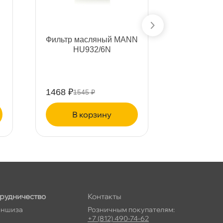
Фильтр масляный MANN
Sakur
HU932/6N
масляный
,W816/8
1468 ₽
618 ₽
1545 ₽
650 ₽
корзину
ко
рудничество
Контакты
ншиза
Розничным покупателям:
+7 (812) 490-74-62