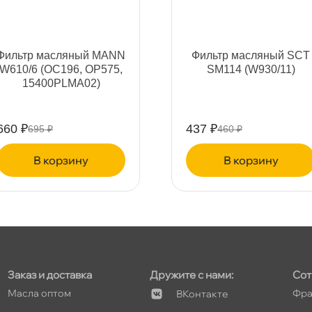
т
Фильтр масляный MANN
Фильтр масляный SCT
W610/6 (OC196, OP575,
SM114 (W930/11)
15400PLMA02)
т
660 ₽
437 ₽
695 ₽
460 ₽
корзину
корзину
т
т
Заказ и доставка
Дружите с нами:
Сот
Масла оптом
Фра
Контакте