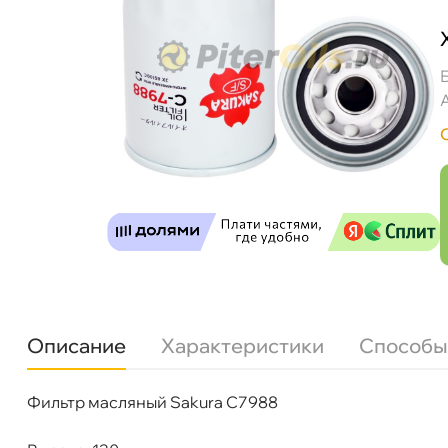
Описание
Характеристики
Способы
Sakura Фильтр масляный C7988 (Foton FT404
Фильтр масляный Sakura C7988
Бренд
Sakura
Артикул
C-7988