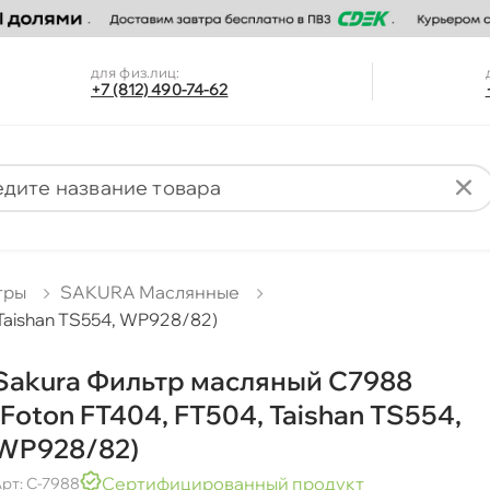
для физ.лиц:
+7 (812) 490-74-62
тры
SAKURA Маслянные
Taishan TS554, WP928/82)
Sakura Фильтр масляный C7988
(Foton FT404, FT504, Taishan TS554,
WP928/82)
Сертифицированный продукт
рт: C-7988