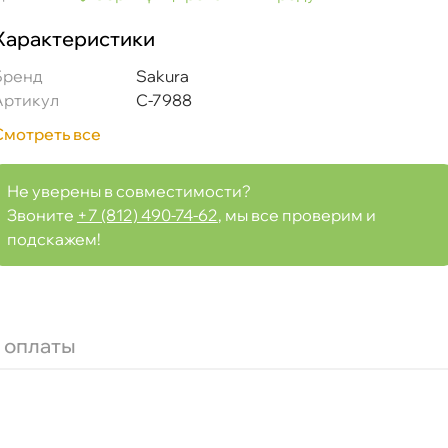
Характеристики
Бренд
Sakura
Артикул
C-7988
Смотреть все
Не уверены в совместимости?
Звоните
+7 (812) 490-74-62
, мы все проверим и
подскажем!
 оплаты
, FT504, Taishan TS554, WP928/82)