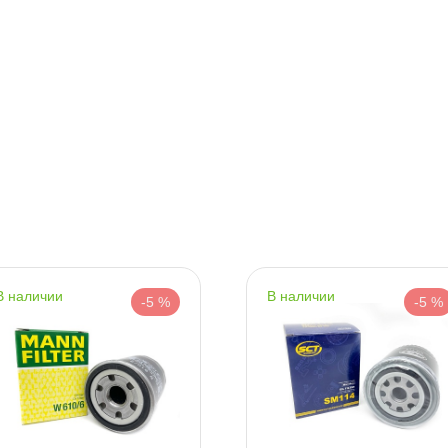
Срочная за 2 ч – 399 ₽
а, 08.08 (при заказе от 2000₽)
ня
т
т
наличии
наличии
-5 %
-5 %
т