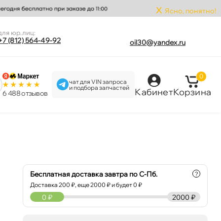
x
Ясно, понятно!
для юр.лиц:
+7 (812) 564-49-92
oil30@yandex.ru
0
чат для VIN запроса
и подбора запчастей
Кабинет
Корзина
6 488 отзыво
Бесплатная доставка завтра по С-Пб.
?
Доставка
200
₽, еще
2000
₽ и будет 0 ₽
0
₽
2000 ₽