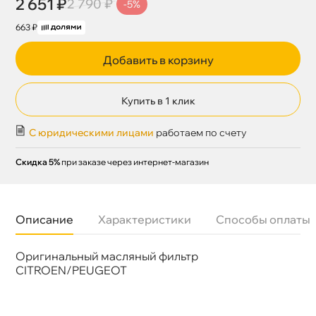
2 651 ₽
2 790 ₽
-5%
663 ₽
Добавить в корзину
Купить в 1 клик
С юридическими лицами
работаем по счету
Скидка 5%
при заказе через интернет-магазин
Описание
Характеристики
Способы оплаты
Оригинальный масляный фильтр
Бренд
Peugeot-Citroen
Артикул
1906 E6
CITROEN/PEUGEOT