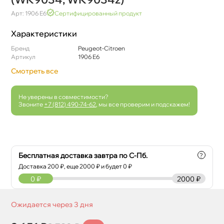
Арт: 1906 E6
Сертифицированный продукт
Характеристики
Бренд
Peugeot-Citroen
Артикул
1906 E6
Смотреть все
Не уверены в совместимости?
Звоните
+7 (812) 490-74-62
, мы все проверим и подскажем!
Бесплатная доставка завтра по С-Пб.
?
Доставка
200
₽, еще
2000
₽ и будет 0 ₽
0
₽
2000 ₽
Ожидается через 3 дня