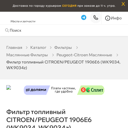
x
Инфо
Масла и запчасти
Фильтр топливный CITROEN/PEUGEOT 1906E6
(WK9034, WK9034z)
2 651 ₽
корзину
2 790 ₽
Главная
Катало
Фильтры
Маслянные Фильтры
Peugeot-Citroen Маслянные
Бесплатная
Завтра, 06.08 (при заказе от 2000₽)
Фильтр топливный CITROEN/PEUGEOT 1906E6 (WK9034,
WK9034z)
Срочная за 2 ч – 399 ₽
Сегодня, 06.08
Самовывоз
Сегодня
Карта
Список
Фильтр топливный
CITROEN/PEUGEOT 1906E6
(WK9034, WK9034z)