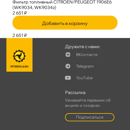
Фильтр топливный CITROEN/PEUGEOT 1906E6
(WK9034, WK9034z)
2 651 ₽
Добавить в корзину
2 651 ₽
Дружите с нами:
Контакте
Telegram
YouTube
Рассылка
Узнавайте первыми о
акциях и скидках:
Подписаться