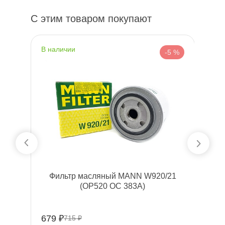
С этим товаром покупают
наличии
н
 %
-5 %
Фильтр масляный MANN W920/21
(OP520 OC 383A)
679 ₽
51
715 ₽