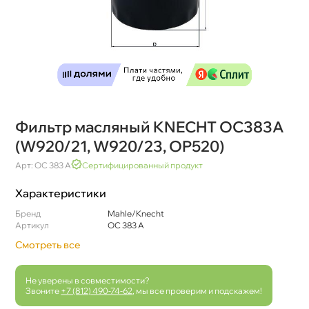
Фильтр масляный KNECHT OC383A
(W920/21, W920/23, OP520)
Арт: OC 383 A
Сертифицированный продукт
Характеристики
Бренд
Mahle/Knecht
Артикул
OC 383 A
Смотреть все
Не уверены в совместимости?
Звоните
+7 (812) 490-74-62
, мы все проверим и подскажем!