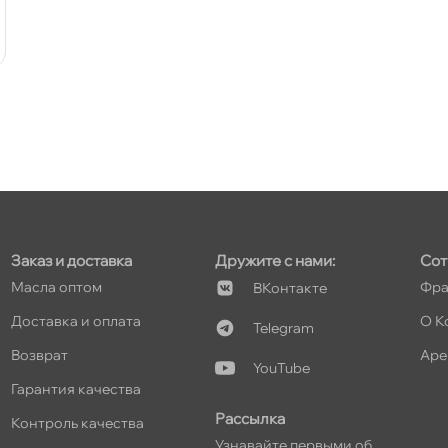
т
т
Заказ и доставка
Дружите с нами:
Сот
Масла оптом
Фра
Контакте
т
Доставка и оплата
О К
Telegram
озврат
Аре
YouTube
Гарантия качества
Рассылка
т
Контроль качества
Узнавайте первыми о