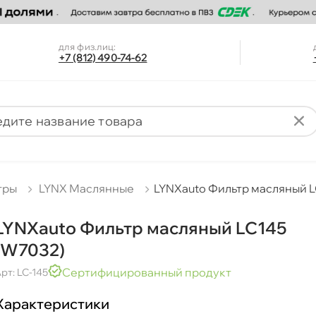
для физ.лиц:
+7 (812) 490-74-62
тры
LYNX Маслянные
LYNXauto Фильтр масляный L
LYNXauto Фильтр масляный LC145
(W7032)
Сертифицированный продукт
рт: LC-145
Характеристики