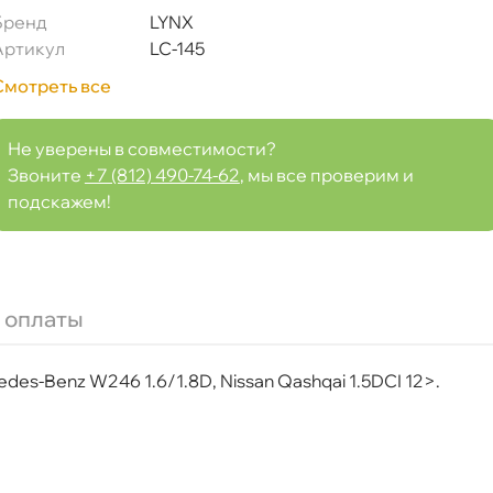
Бренд
LYNX
Артикул
LC-145
Смотреть все
Срочная за 2 ч – 399 ₽
я, 06.08 (при заказе от 2000₽)
Не уверены в совместимости?
Звоните
+7 (812) 490-74-62
, мы все проверим и
подскажем!
ня
т
 оплаты
es-Benz W246 1.6/1.8D, Nissan Qashqai 1.5DCI 12>.
т