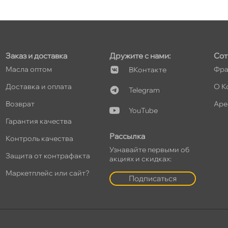
т
Заказ и доставка
Дружите с нами:
Сот
т
Масла оптом
Фра
Контакте
Доставка и оплата
О К
Telegram
озврат
Аре
YouTube
Гарантия качества
т
Рассылка
Контроль качества
Узнавайте первыми о
Защита от контрафакта
акциях и скидках:
Маркетплейс или сайт?
т
Подписаться