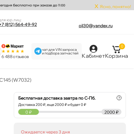
x
Ясно, понятно!
для юр.лиц:
+7 (812) 564-49-92
oil30@yandex.ru
0
чат для VIN запроса
и подбора запчастей
Кабинет
Корзина
6 488 отзыво
C145 (W7032)
Бесплатная доставка завтра по С-Пб.
?
Доставка
200
₽, еще
2000
₽ и будет 0 ₽
0
₽
2000 ₽
Ожидается через 3 дня