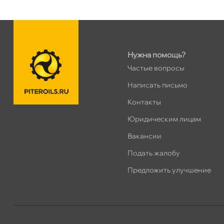
н. Обводного канала 115
0 ш
Пн–Вс
10:00 – 21:00
Сегодня, бесплатно
Нужна помощь?
пр.Науки 10к1 (2 этаж)
0 ш
Частые вопросы
ПН–ВС
10:00 – 21:00
Написать письмо
Сегодня, бесплатно
Контакты
Юридическим лицам
Ленинский пр. 92 к.1
0 ш
ПН–ВС
10:00 – 21:00
акансии
Сегодня, бесплатно
Подать жалобу
Предложить улучшение
Дунайский 27к1Б
0 ш
ПН–ВС
10:00 – 21:00
Сегодня, бесплатно