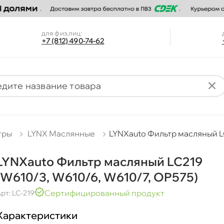
для физ.лиц:
+7 (812) 490-74-62
тры
LYNX Маслянные
LYNXauto Фильтр масляный L
LYNXauto Фильтр масляный LC219
(W610/3, W610/6, W610/7, OP575)
Сертифицированный продукт
рт: LC-219
Характеристики