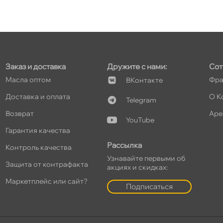
т
Заказ и доставка
Дружите с нами:
Сот
т
Масла оптом
Фра
Контакте
Доставка и оплата
О К
Telegram
озврат
Аре
YouTube
т
Гарантия качества
Рассылка
Контроль качества
Узнавайте первыми о
Защита от контрафакта
акциях и скидках:
т
Маркетплейс или сайт?
Подписаться