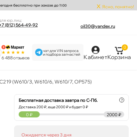
x
Ясно, понятно!
для юр.лиц:
+7 (812) 564-49-92
oil30@yandex.ru
0
чат для VIN запроса
и подбора запчастей
Кабинет
Корзина
6 488 отзыво
C219 (W610/3, W610/6, W610/7, OP575)
Бесплатная доставка завтра по С-Пб.
?
Доставка
200
₽, еще
2000
₽ и будет 0 ₽
0
₽
2000 ₽
Ожидается через 3 дня