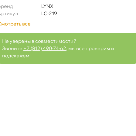
Бренд
LYNX
W610/6, W610/7, OP575)
Артикул
LC-219
Смотреть все
Не уверены в совместимости?
Срочная за 2 ч – 399 ₽
я, 06.08 (при заказе от 2000₽)
Звоните
+7 (812) 490-74-62
, мы все проверим и
подскажем!
ня
т
т