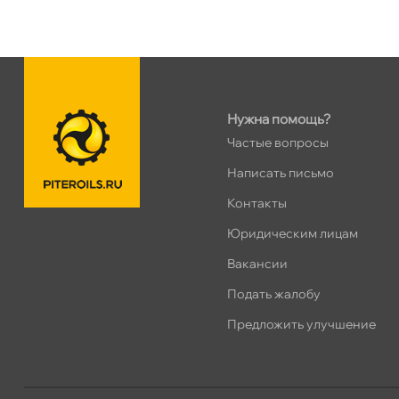
н. Обводного канала 115
0 ш
Пн–Вс
10:00 – 21:00
Сегодня, бесплатно
Нужна помощь?
пр.Науки 10к1 (2 этаж)
0 ш
Частые вопросы
ПН–ВС
10:00 – 21:00
Сегодня, бесплатно
Написать письмо
Контакты
Ленинский пр. 92 к.1
0 ш
Юридическим лицам
ПН–ВС
10:00 – 21:00
акансии
Сегодня, бесплатно
Подать жалобу
Дунайский 27к1Б
0 ш
Предложить улучшение
ПН–ВС
10:00 – 21:00
Сегодня, бесплатно