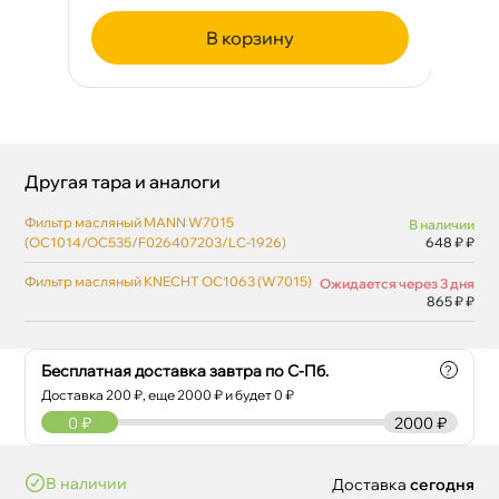
корзину
Другая тара и аналоги
Фильтр масляный MANN W7015
наличии
(OC1014/OC535/F026407203/LC-1926)
648 ₽ ₽
Фильтр масляный KNECHT OC1063 (W7015)
Ожидается через 3 дня
865 ₽ ₽
Бесплатная доставка завтра по С-Пб.
?
Доставка
200
₽, еще
2000
₽ и будет 0 ₽
0
₽
2000 ₽
наличии
Доставка
сегодня