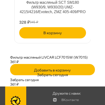
Фильтр масляный SCT SM180
(W930/9, W930/20) UMZ-
4215/4216/Evotech, ZMZ 405-409/PRO
328 ₽
6
345 ₽
корзину
Фильтр масляный LIVCAR LCF7015W (W7015)
361 ₽
Добавить в корзину
Забрать сегодня
Забрать сегодня
361 ₽
Дружите с нами:
Контакте