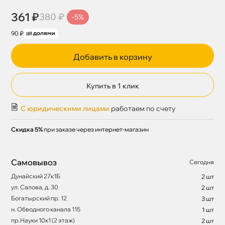
361 ₽
380 ₽
-5%
90 ₽
Добавить в корзину
Купить в 1 клик
С юридическими лицами
работаем по счету
Скидка 5%
при заказе через интернет-магазин
Самовывоз
Сегодня
Дунайский 27к1Б
2 шт
ул. Салова, д. 30
2 шт
Богатырский пр. 12
3 шт
н. Обводного канала 115
1 шт
пр.Науки 10к1 (2 этаж)
2 шт