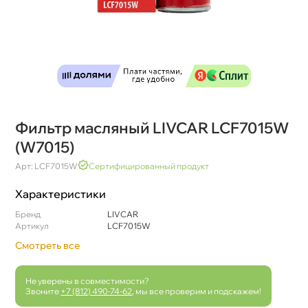
Фильтр масляный LIVCAR LCF7015W
(W7015)
Арт: LCF7015W
Сертифицированный продукт
Характеристики
Бренд
LIVCAR
Артикул
LCF7015W
Смотреть все
Не уверены в совместимости?
Звоните
+7 (812) 490-74-62
, мы все проверим и подскажем!