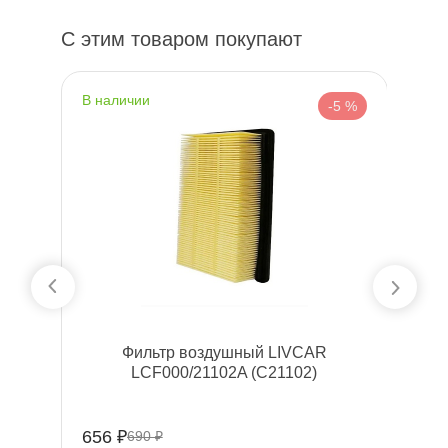
С этим товаром покупают
наличии
н
 %
-5 %
end
Фильтр воздушный LIVCAR
Ф
LCF000/21102A (C21102)
LC
656 ₽
71
690 ₽