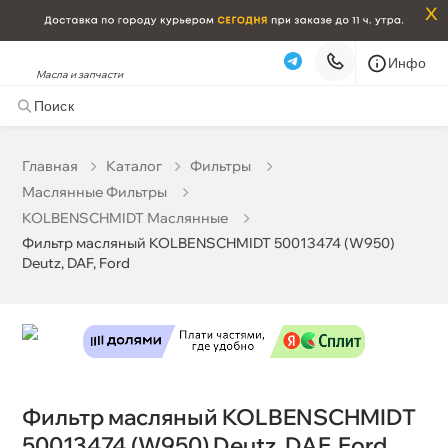
x
Инфо
Масла и запчасти
Фильтр масляный KOLBENSCHMIDT 50013474 (W950)
Deutz, DAF, Ford
945 ₽
корзину
995 ₽
Главная
Катало
Фильтры
Маслянные Фильтры
Бесплатная
Завтра, 10.08 (при заказе от 2000₽)
KOLBENSCHMIDT Маслянные
Фильтр масляный KOLBENSCHMIDT 50013474 (W950)
Срочная за 2 ч – 399 ₽
Сегодня, 10.08
Deutz, DAF, Ford
Самовывоз
Сегодня
Карта
Список
Фильтр масляный KOLBENSCHMIDT
50013474 (W950) Deutz, DAF, Ford