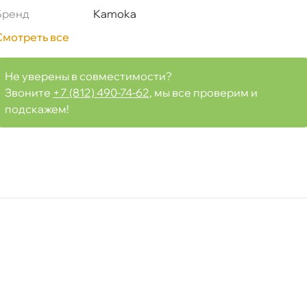
, SM196)
Бренд
Kamoka
Смотреть все
Не уверены в совместимости?
Срочная за 2 ч – 399 ₽
а, 08.08 (при заказе от 2000₽)
Звоните
+7 (812) 490-74-62
, мы все проверим и
подскажем!
ня
т
т