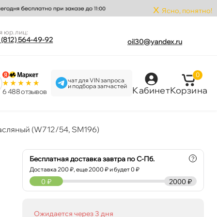
x
Ясно, понятно!
я юр.лиц:
 (812) 564-49-92
oil30@yandex.ru
0
чат для VIN запроса
и подбора запчастей
Кабинет
Корзина
6 488 отзыво
асляный (W712/54, SM196)
Бесплатная доставка завтра по С-Пб.
?
Доставка
200
₽, еще
2000
₽ и будет 0 ₽
0
₽
2000 ₽
Ожидается через 3 дня