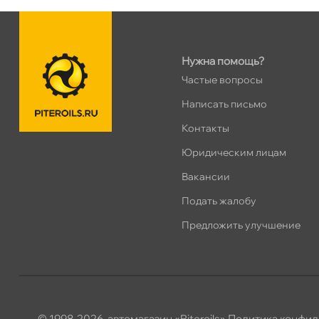
н. Обводного канала 115
0 ш
Пн–Вс
10:00 – 21:00
Сегодня, бесплатно
Нужна помощь?
Частые вопросы
пр.Науки 10к1 (2 этаж)
0 ш
ПН–ВС
10:00 – 21:00
Написать письмо
Сегодня, бесплатно
Контакты
Юридическим лицам
Ленинский пр. 92 к.1
0 ш
акансии
ПН–ВС
10:00 – 21:00
Сегодня, бесплатно
Подать жалобу
Предложить улучшение
Дунайский 27к1Б
0 ш
ПН–ВС
10:00 – 21:00
Сегодня, бесплатно
Таллинское ш. 159 (Лента)
0 ш
© 1998-2026, автомагазин «Piteroils»
Политика конфид