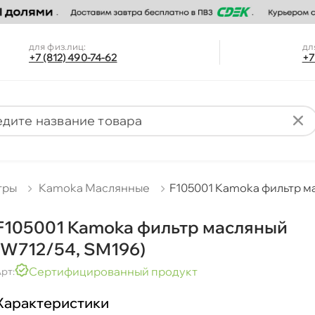
для физ.лиц:
дл
+7 (812) 490-74-62
+7
тры
Kamoka Маслянные
F105001 Kamoka фильтр м
F105001 Kamoka фильтр масляный
(W712/54, SM196)
Сертифицированный продукт
рт:
Характеристики