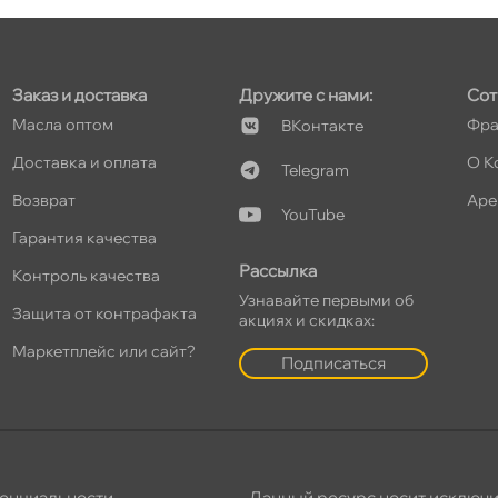
т
Заказ и доставка
Дружите с нами:
Сот
Масла оптом
Фра
Контакте
т
Доставка и оплата
О К
Telegram
озврат
Аре
YouTube
Гарантия качества
т
Рассылка
Контроль качества
Узнавайте первыми о
Защита от контрафакта
акциях и скидках:
Маркетплейс или сайт?
Подписаться
т
т
енциальности
,
Данный ресурс носит исключ