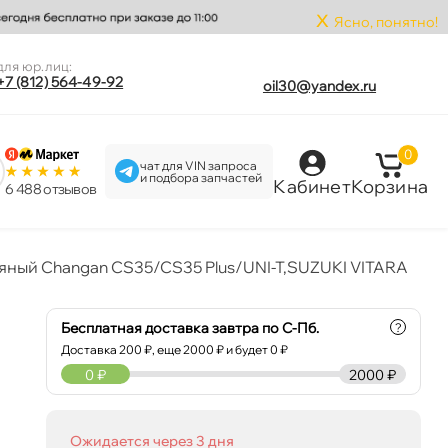
x
Ясно, понятно!
для юр.лиц:
+7 (812) 564-49-92
oil30@yandex.ru
0
чат для VIN запроса
и подбора запчастей
Кабинет
Корзина
6 488 отзыво
яный Changan CS35/CS35 Plus/UNI-T,SUZUKI VITARA
Бесплатная доставка завтра по С-Пб.
?
Доставка
200
₽, еще
2000
₽ и будет 0 ₽
0
₽
2000 ₽
Ожидается через 3 дня