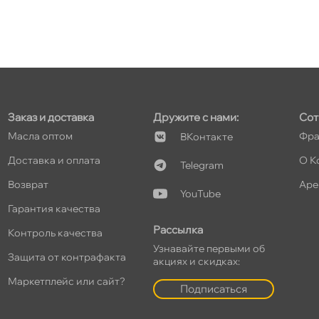
Заказ и доставка
Дружите с нами:
Сот
Масла оптом
Фра
Контакте
Доставка и оплата
О К
Telegram
озврат
Аре
YouTube
Гарантия качества
Рассылка
Контроль качества
Узнавайте первыми о
Защита от контрафакта
акциях и скидках:
Маркетплейс или сайт?
Подписаться