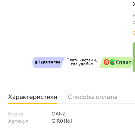
GANZ GIR01161 Фильтр масляный Changan C
Бесплатная
Сегодн
Самовывоз
Сегод
ул. Салова, д. 30
0 ш
Пн-Пт
09.30 - 19.00
Сб-Вс
10.00 - 19.00
Характеристики
Способы оплаты
Сегодня, бесплатно
Бренд
GANZ
Артикул
GIR01161