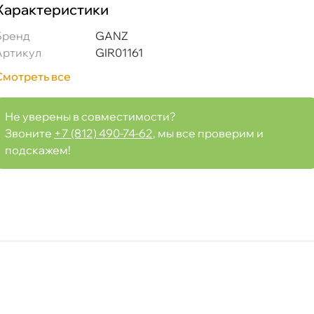
Характеристики
S35/CS35 Plus/UNI-T,SUZUKI VITARA
Бренд
GANZ
Артикул
GIR01161
Смотреть все
Срочная за 2 ч – 399 ₽
я, 08.08 (при заказе от 2000₽)
Не уверены в совместимости?
Звоните
+7 (812) 490-74-62
, мы все проверим и
подскажем!
ня
т