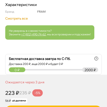
Характеристики
Бренд
FRAM
Смотреть все
Не уверены в совместимости?
Звоните
+7 (812) 490-74-62
, мы все проверим и подскажем!
Бесплатная доставка завтра по С-Пб.
?
Доставка
200
₽, еще
2000
₽ и будет 0 ₽
0
₽
2000 ₽
Ожидается через 3 дня
223 ₽
235 ₽
-5%
56 ₽