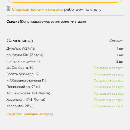
С юридическими лицами
работаем по счету
Скидка 5%
при заказе через интернет-магазин
Самовывоз
Сегодня
Дунайский 27к1Б
1 шт
пр.Науки 10к1 (2 этаж)
1 шт
пр.Просвещения 72
2 шт
ул. Салова, д. 30
Привезем завтра
Богатырский пр. 12
Привезем завтра
н. Обводного канала 115
Привезем завтра
Ленинский пр. 92 к.1
Привезем завтра
Таллинское ш. 159 (Лента)
Привезем завтра
Хасанская 17к1 (Лента)
Привезем завтра
Коллонтай 28 к.1
Привезем завтра
Смотреть наличие на карте