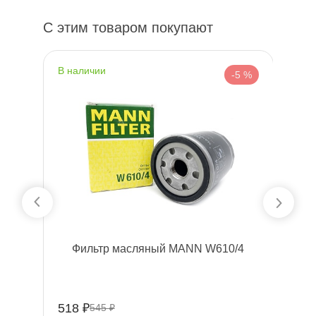
С этим товаром покупают
наличии
н
 %
-5 %
8
Фильтр масляный MANN W610/4
518 ₽
40
545 ₽