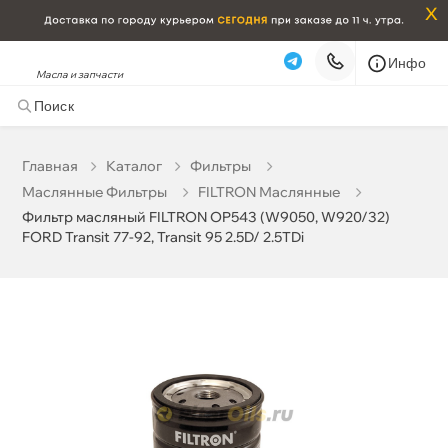
x
Инфо
Масла и запчасти
Фильтр масляный FILTRON OP543 (W9050, W920/32)
FORD Transit 77-92, Transit 95 2.5D/ 2.5TDi
651 ₽
корзину
685 ₽
Главная
Катало
Фильтры
Маслянные Фильтры
FILTRON Маслянные
Бесплатная
Завтра, 06.08 (при заказе от 2000₽)
Фильтр масляный FILTRON OP543 (W9050, W920/32)
FORD Transit 77-92, Transit 95 2.5D/ 2.5TDi
Срочная за 2 ч – 399 ₽
Сегодня, 06.08
Самовывоз
Сегодня
Карта
Список