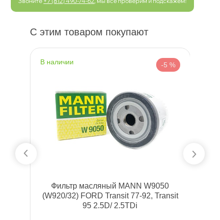
Звоните
+7 (812) 490-74-62
, мы все проверим и подскажем!
С этим товаром покупают
наличии
 %
-5 %
 01
Фильтр масляный MANN W9050
(W920/32) FORD Transit 77-92, Transit
95 2.5D/ 2.5TDi