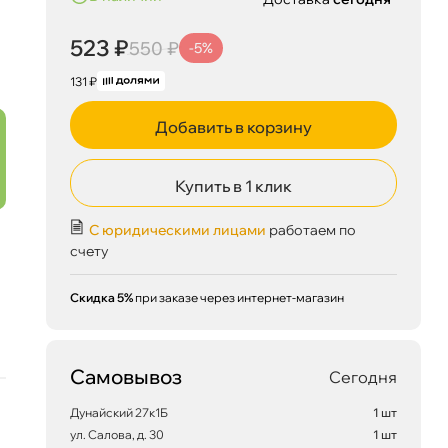
523 ₽
550 ₽
-5%
131 ₽
Добавить в корзину
Купить в 1 клик
С юридическими лицами
работаем по
счету
Скидка 5%
при заказе через интернет-магазин
Самовывоз
Сегодня
Дунайский 27к1Б
1 шт
ул. Салова, д. 30
1 шт