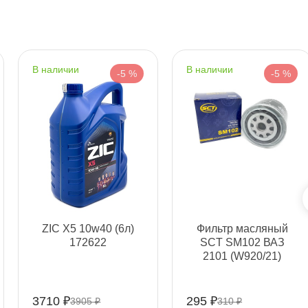
наличии
наличии
-5 %
-5 %
Срочная за 2 ч – 399 ₽
я, 06.08 (при заказе от 2000₽)
ZIC X5 10w40 (6л)
Фильтр масляный
ня
172622
SCT SM102 ВАЗ
2101 (W920/21)
т
3710 ₽
295 ₽
3905 ₽
310 ₽