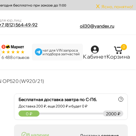
x
Ясно, понятно!
для юр.лиц:
+7 (812) 564-49-92
oil30@yandex.ru
0
чат для VIN запроса
и подбора запчастей
Кабинет
Корзина
6 488 отзыво
N OP520 (W920/21)
Бесплатная доставка завтра по С-Пб.
?
Доставка
200
₽, еще
2000
₽ и будет 0 ₽
0
₽
2000 ₽
наличии
Доставка
сегодня