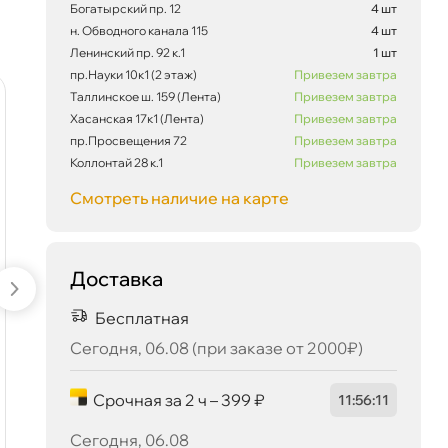
Богатырский пр. 12
4 шт
н. Обводного канала 115
4 шт
Ленинский пр. 92 к.1
1 шт
пр.Науки 10к1 (2 этаж)
Привезем завтра
Таллинское ш. 159 (Лента)
Привезем завтра
наличии
наличии
-5 %
-5 %
Хасанская 17к1 (Лента)
Привезем завтра
пр.Просвещения 72
Привезем завтра
523 ₽
корзину
550 ₽
Коллонтай 28 к.1
Привезем завтра
Смотреть наличие на карте
Сегодня, 06.08
Доставка
Бесплатная
Фильтр масляный
Лукойл GENESIS
Сегодня, 06.08 (при заказе от 2000₽)
FILTRON OP520/1
UNIVERSAL
(W914/2 SM 101)
(ADVANCED) 10W40
SN/CF (1л) 3148644
Срочная за 2 ч – 399 ₽
11
:
56
:
11
599 ₽
941 ₽
630 ₽
990 ₽
Сегодня, 06.08