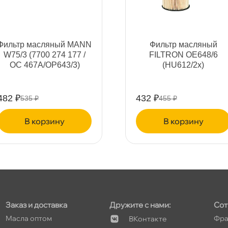
т
Фильтр масляный MANN
Фильтр масляный
W75/3 (7700 274 177 /
FILTRON OE648/6
OC 467A/OP643/3)
(HU612/2x)
т
482 ₽
432 ₽
535 ₽
455 ₽
корзину
корзину
т
т
Заказ и доставка
Дружите с нами:
Сот
Масла оптом
Фра
Контакте