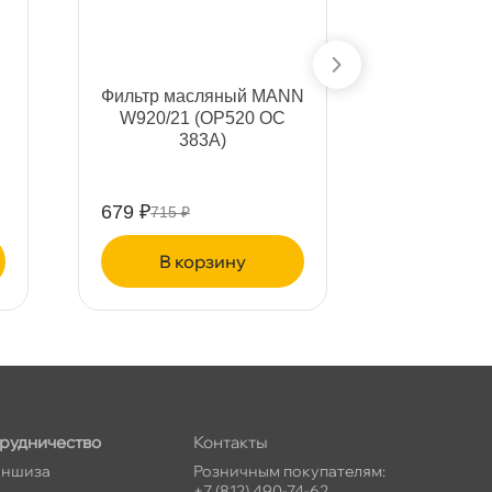
Фильтр масляный MANN
Фильтр м
W920/21 (OP520 OC
SM180
383A)
W930/
4215/4216
405-
679 ₽
328 ₽
715 ₽
345 ₽
корзину
ко
рудничество
Контакты
ншиза
Розничным покупателям:
+7 (812) 490-74-62