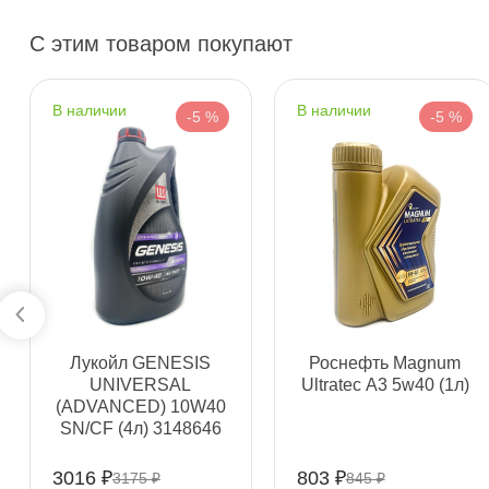
С этим товаром покупают
наличии
наличии
-5 %
-5 %
Фильтр масляный FILTRON OP520 (W920/21)
Бесплатная
Сегодн
Лукойл GENESIS
Роснефть Magnum
Самовывоз
Сегод
UNIVERSAL
Ultratec А3 5w40 (1л)
(ADVANCED) 10W40
SN/CF (4л) 3148646
ул. Салова, д. 30
1 ш
Пн-Пт
09.30 - 19.00
Сб-Вс
10.00 - 19.00
3016 ₽
803 ₽
3175 ₽
845 ₽
Сегодня, бесплатно