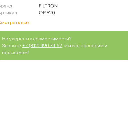
Бренд
FILTRON
Артикул
OP 520
Смотреть все
Не уверены в совместимости?
Звоните
+7 (812) 490-74-62
, мы все проверим и
подскажем!