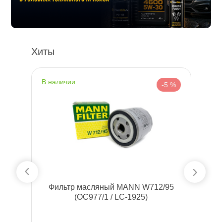
Хиты
наличии
н
 %
-5 %
5
Фильтр салонный MANN CUK26009
(VAG 5QD819653)