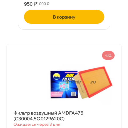
1344 ₽
8
1415 ₽
корзину
-5%
Фильтр воздушный AMDFA475
(C30004,5Q0129620C)
Ожидается через 3 дня