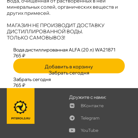
ода, очищенная от растворённых в ней
Артикул
WA21871
минеральных солей, органических веществ и
других примесей.
МАГАЗИН НЕ ПРОИЗВОДИТ ДОСТАВКУ
ДИСТИЛЛИРОВАННОЙ ВОДЫ.
ТОЛЬКО САМОВЫВОЗ!
ода дистиллированная ALFA (20 л) WA21871
765 ₽
Добавить в корзину
Забрать сегодня
Забрать сегодня
765 ₽
Дружите с нами:
Контакте
Telegram
YouTube