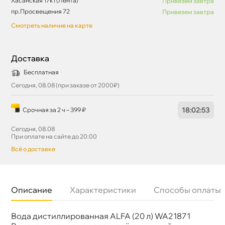
Хасанская 17к1 (Лента)
Привезем завтра
пр.Просвещения 72
Привезем завтра
Смотреть наличие на карте
Доставка
Бесплатная
Сегодня, 08.08 (при заказе от 2000₽)
18
:
02
:
52
Срочная за 2 ч – 399 ₽
Сегодня, 08.08
При оплате на сайте до 20:00
сё о доставке
Описание
Характеристики
Способы оплаты
ода дистиллированная ALFA (20 л) WA21871
Бренд
ALFA
Объем
20л