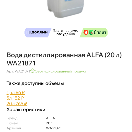
ода дистиллированная ALFA (20 л)
WA21871
Арт: WA21871
Сертифицированный продукт
Также доступны объемы
1,5л
86 ₽
5л
152 ₽
20л
765 ₽
Характеристики
Бренд
ALFA
Объем
20л
Артикул
WA21871