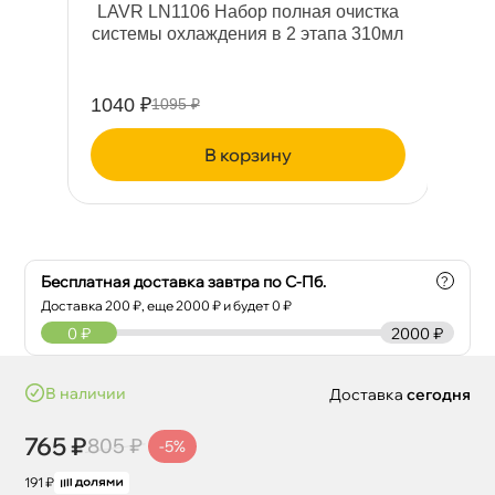
ра
LAVR LN1106 Набор полная очистка
мл
системы охлаждения в 2 этапа 310мл
1040 ₽
95
1095 ₽
корзину
Бесплатная доставка завтра по С-Пб.
?
Доставка
200
₽, еще
2000
₽ и будет 0 ₽
0
₽
2000 ₽
наличии
Доставка
сегодня
765 ₽
805 ₽
-5%
191 ₽