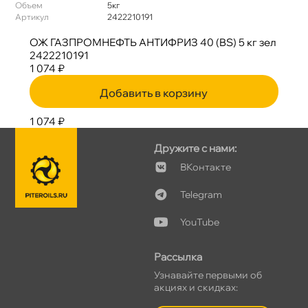
Объем
5к
Артикул
2422210191
ОЖ ГАЗПРОМНЕФТЬ АНТИФРИЗ 40 (BS) 5 кг зел
2422210191
1 074 ₽
Добавить в корзину
1 074 ₽
Дружите с нами:
Контакте
Telegram
YouTube
Рассылка
Узнавайте первыми о
акциях и скидках: