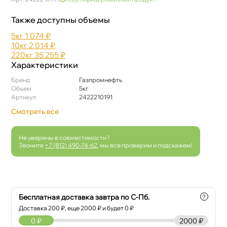
Также доступны объемы
5к
1 074 ₽
10к
2 014 ₽
220к
35 255 ₽
Характеристики
Бренд
Газпромнефть
Объем
5к
Артикул
2422210191
Смотреть все
Не уверены в совместимости?
Звоните
+7 (812) 490-74-62
, мы все проверим и подскажем!
Бесплатная доставка завтра по С-Пб.
?
Доставка
200
₽, еще
2000
₽ и будет 0 ₽
0
₽
2000 ₽