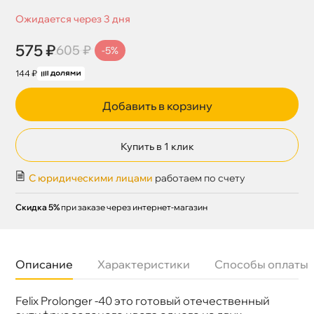
Ожидается через 3 дня
575 ₽
605 ₽
-5%
144 ₽
Добавить в корзину
Купить в 1 клик
С юридическими лицами
работаем по счету
Скидка 5%
при заказе через интернет-магазин
Описание
Характеристики
Способы оплаты
Felix Prolonger -40 это готовый отечественный
Бренд
Felix
Цвет
Зелёный