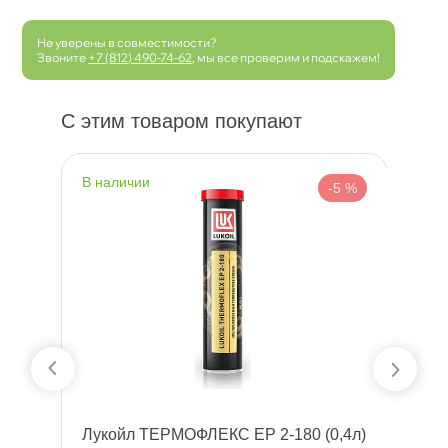
Не уверены в совместимости?
Звоните
+7 (812) 490-74-62
, мы все проверим и подскажем!
С этим товаром покупают
наличии
н
 %
-5 %
тки
Лукойл ТЕРМОФЛЕКС ЕР 2-180 (0,4л)