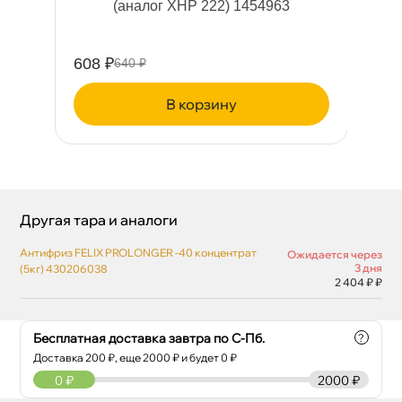
(аналог XHP 222) 1454963
о
608 ₽
90
640 ₽
корзину
Другая тара и аналоги
Антифриз FELIX PROLONGER -40 концентрат
Ожидается через
3 дня
(5кг) 430206038
2 404 ₽ ₽
Бесплатная доставка завтра по С-Пб.
?
Доставка
200
₽, еще
2000
₽ и будет 0 ₽
0
₽
2000 ₽