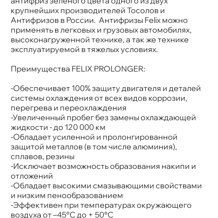
антифриз зеленого цвета одного из двух
Спецификации
G11
крупнейших производителей Тосолов и
Объем
1к
Антифризов в России. Антифризы Felix можно
применять в легковых и грузовых автомобилях,
ысоконагруженной технике, а так же технике
эксплуатируемой в тяжелых условиях.
Преимущества FELIX PROLONGER:
-Обеспечивает 100% защиту двигателя и деталей
системы охлаждения от всех видов коррозии,
перегрева и переохлаждения
-Увеличенный пробег без замены охлаждающей
жидкости - до 120 000 км
-Обладает усиленной и пролонгированной
защитой металлов (в том числе алюминия),
сплавов, резины
-Исключает возможность образования накипи и
отложений
-Обладает высокими смазывающими свойствами
и низким пенообразованием
-Эффективен при температурах окружающего
оздуха от –45°С до + 50°С