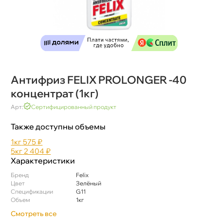
Антифриз FELIX PROLONGER -40
концентрат (1кг)
Арт:
Сертифицированный продукт
Также доступны объемы
1к
575 ₽
5к
2 404 ₽
Характеристики
Бренд
Felix
Цвет
Зелёный
Спецификации
G11
Объем
1к
Смотреть все