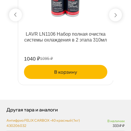
LAVR LN1106 Набор полная очистка
системы охлаждения в 2 этапа 310мл
1040 ₽
49
1095 ₽
корзину
Другая тара и аналоги
Антифриз FELIX CARBOX -40 красный (1кг)
наличии
430206032
333 ₽ ₽