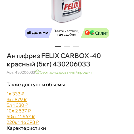
Антифриз FELIX CARBOX -40
красный (5кг) 430206033
Арт: 430206033
Сертифицированный продукт
Также доступны объемы
1л
333 ₽
3к
879 ₽
5л
1 330 ₽
10л
2 537 ₽
50к
11 567 ₽
220к
46 398 ₽
Характеристики