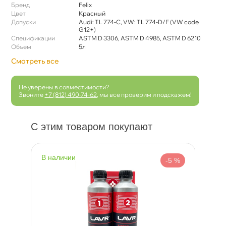
Бренд
Felix
Цвет
Красный
Допуски
Audi: TL 774-C, VW: TL 774-D/F (VW code
G12+)
Спецификации
ASTM D 3306, ASTM D 4985, ASTM D 6210
Объем
5л
Смотреть все
Не уверены в совместимости?
Звоните
+7 (812) 490-74-62
, мы все проверим и подскажем!
С этим товаром покупают
наличии
н
 %
-5 %