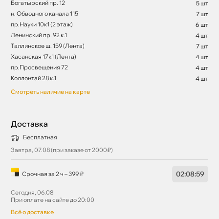
Богатырский пр. 12
5 шт
н. Обводного канала 115
7 шт
пр.Науки 10к1 (2 этаж)
6 шт
Ленинский пр. 92 к.1
4 шт
Таллинское ш. 159 (Лента)
7 шт
Хасанская 17к1 (Лента)
4 шт
пр.Просвещения 72
4 шт
Коллонтай 28 к.1
4 шт
Смотреть наличие на карте
Доставка
Бесплатная
Завтра, 07.08 (при заказе от 2000₽)
02
:
08
:
59
Срочная за 2 ч – 399 ₽
Сегодня, 06.08
При оплате на сайте до 20:00
сё о доставке