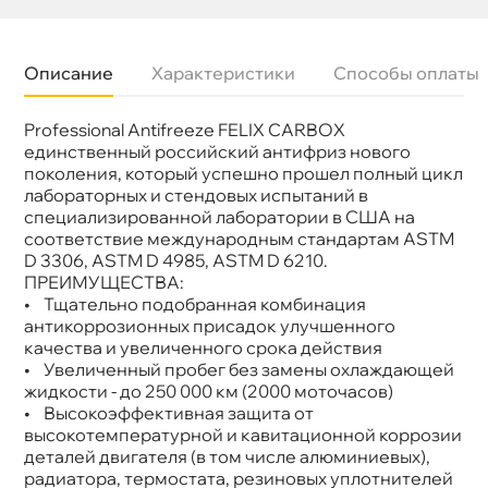
Описание
Характеристики
Способы оплаты
Professional Antifreeze FELIX CARBOX
Бренд
Felix
Цвет
Красный
единственный российский антифриз нового
Допуски
Audi: TL 774-C, VW: TL 774-D/F (VW code
поколения, который успешно прошел полный цикл
G12+)
лабораторных и стендовых испытаний
Спецификации
ASTM D 3306, ASTM D 4985, ASTM D 6210
специализированной лаборатории в США на
Объем
5л
соответствие международным стандартам ASTM
Артикул
430206033
D 3306, ASTM D 4985, ASTM D 6210.
ПРЕИМУЩЕСТВА:
• Тщательно подобранная комбинация
антикоррозионных присадок улучшенного
качества и увеличенного срока действия
• Увеличенный пробег без замены охлаждающей
жидкости - до 250 000 км (2000 моточасов)
• Высокоэффективная защита от
ысокотемпературной и кавитационной коррозии
деталей двигателя (в том числе алюминиевых),
радиатора, термостата, резиновых уплотнителей