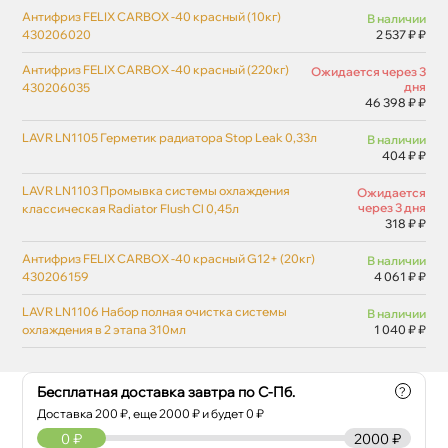
Антифриз FELIX CARBOX -40 красный (10кг)
наличии
430206020
2 537 ₽ ₽
Антифриз FELIX CARBOX -40 красный (220кг)
Ожидается через 3
дня
430206035
46 398 ₽ ₽
LAVR LN1105 Герметик радиатора Stop Leak 0,33л
наличии
404 ₽ ₽
LAVR LN1103 Промывка системы охлаждения
Ожидается
через 3 дня
классическая Radiator Flush Cl 0,45л
318 ₽ ₽
Антифриз FELIX CARBOX -40 красный G12+ (20кг)
наличии
430206159
4 061 ₽ ₽
LAVR LN1106 Набор полная очистка системы
наличии
охлаждения в 2 этапа 310мл
1 040 ₽ ₽
Бесплатная доставка завтра по С-Пб.
?
Доставка
200
₽, еще
2000
₽ и будет 0 ₽
0
₽
2000 ₽