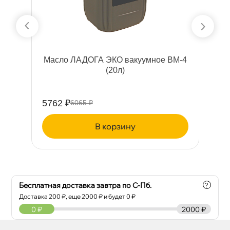
тки
Масло ЛАДОГА ЭКО вакуумное ВМ-4
(20л)
5762 ₽
43
6065 ₽
корзину
Бесплатная доставка завтра по С-Пб.
?
Доставка
200
₽, еще
2000
₽ и будет 0 ₽
0
₽
2000 ₽