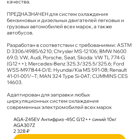
качества.
BMW N600 69.0; VW, Audi, Porsche, Seat,
Skoda: VW TL 774-G (G12++); Mercedes-Benz
325.3/325.5/325.6; Ford WSS-M97B44-D/E:
ПРЕДНАЗНАЧЕН для систем охлаждения
Hyundai/Kia MS 591-08; Renault 41-01-001/--T;
ензиновых и дизельных двигателей легковых и
MAN 324 Type Si-0AT; CUMMINS CES 14603
рузовых автомобилей всех марок, а также
Объем
10к
автобусов.
Артикул
AGA307Z
Страна
Россия
производства
Разработан в соответствии с требованиями: ASTM
D 3306/4985/6210; Chrysler МS-12106; BMW N600
69.0; VW, Audi, Porsche, Seat, Skoda: VW TL 774-G
(G12++); Mercedes-Benz 325.3/325.5/325.6; Ford
WSS-M97B44-D/E: Hyundai/Kia MS 591-08; Renault
41-01-001/--T; MAN 324 Type Si-0AT; CUMMINS CES
14603.
Адаптирован для заправки любых
циркуляционных систем охлаждения
современных электромобилей всех марок
AGA-Z45EV Антифриз -45С G12++ синий 10к
AGA307Z
2 328 ₽