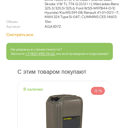
Skoda: VW TL 774-G (G12++); Mercedes-Benz
325.3/325.5/325.6; Ford WSS-M97B44-D/E:
Hyundai/Kia MS 591-08; Renault 41-01-001/--T;
MAN 324 Type Si-0AT; CUMMINS CES 14603
Объем
10к
Артикул
AGA307Z
Смотреть все
Не уверены в совместимости?
Звоните
+7 (812) 490-74-62
, мы все проверим и подскажем!
С этим товаром покупают
наличии
н
 %
-5 %