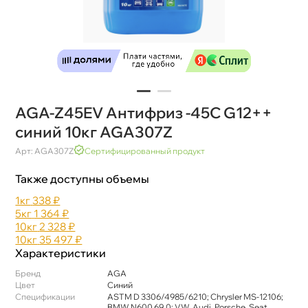
AGA-Z45EV Антифриз -45С G12++
синий 10кг AGA307Z
Арт: AGA307Z
Сертифицированный продукт
Также доступны объемы
1к
338 ₽
5к
1 364 ₽
10к
2 328 ₽
10к
35 497 ₽
Характеристики
Бренд
AGA
Цвет
Синий
Спецификации
ASTM D 3306/4985/6210; Chrysler МS-12106;
BMW N600 69.0; VW, Audi, Porsche, Seat,