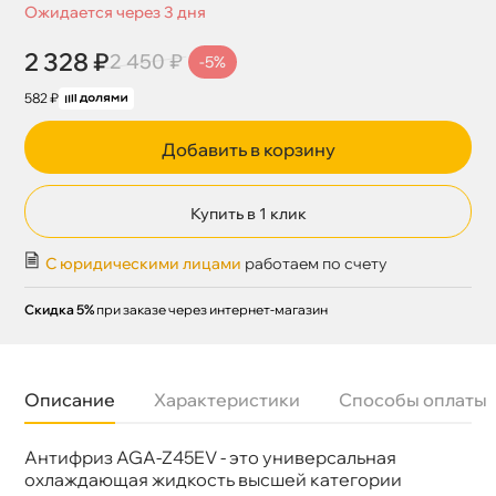
Ожидается через 3 дня
2 328 ₽
2 450 ₽
-5%
582 ₽
Добавить в корзину
Купить в 1 клик
С юридическими лицами
работаем по счету
Скидка 5%
при заказе через интернет-магазин
Описание
Характеристики
Способы оплаты
Антифриз AGA-Z45EV - это универсальная
Бренд
AGA
Цвет
Синий
охлаждающая жидкость высшей категории
Спецификации
ASTM D 3306/4985/6210; Chrysler МS-12106;