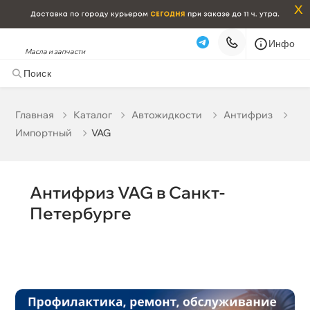
x
Инфо
Масла и запчасти
VAG
Наличие в магазинах
корзину
Главная
Катало
Автожидкости
Антифриз
Назначение
Импортный
VAG
Бесплатная
Сегодня, 08.08 (при заказе от 2000₽)
Срочная за 2 ч – 399 ₽
Сегодня, 08.08
Бренд
Антифриз VAG в Санкт-
Самовывоз
Сегодня
Петербурге
Цвет
Карта
Список
Объем