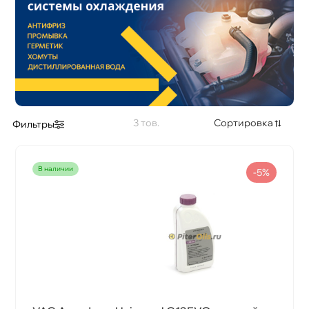
Класс Антифриза
Тип Антифриза
3
Сортировка
Фильтры
наличии
-5%