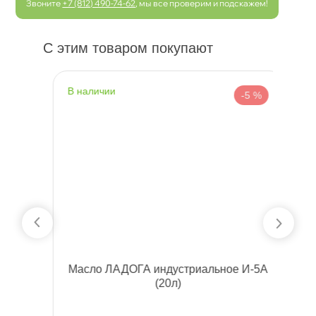
Звоните
+7 (812) 490-74-62
, мы все проверим и подскажем!
С этим товаром покупают
наличии
н
 %
-5 %
4л)
Масло ЛАДОГА индустриальное И-5А
R
(20л)