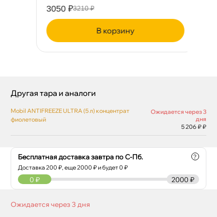
3050 ₽
37
3210 ₽
корзину
Другая тара и аналоги
Mobil ANTIFREEZE ULTRA (5 л) концентрат
Ожидается через 3
дня
фиолетовый
5 206 ₽ ₽
Бесплатная доставка завтра по С-Пб.
?
Доставка
200
₽, еще
2000
₽ и будет 0 ₽
0
₽
2000 ₽
Ожидается через 3 дня