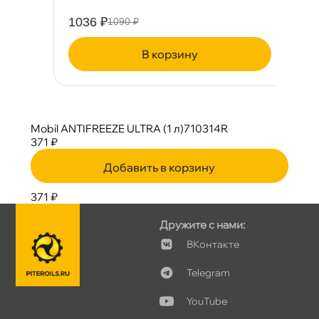
1036 ₽
2
1090 ₽
корзину
Mobil ANTIFREEZE ULTRA (1 л)710314R
371 ₽
Добавить в корзину
371 ₽
Дружите с нами:
Контакте
Telegram
YouTube