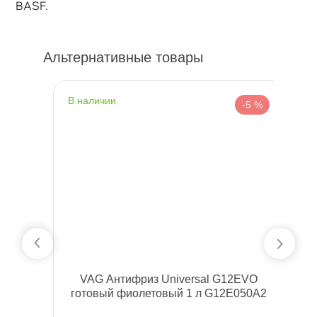
BASF.
Альтернативные товары
наличии
н
%
-5 %
81
VAG Антифриз Universal G12EVO
N
отовый фиолетовый 1 л G12E050A2