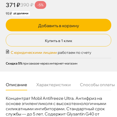
371 ₽
390 ₽
-5%
93 ₽
Добавить в корзину
Купить в 1 клик
С юридическими лицами
работаем по счету
Скидка 5%
при заказе через интернет-магазин
Описание
Характеристики
Способы оплаты
Концентрат Mobil Antifreeze Ultra. Антифриз на
Бренд
Mobil
Цвет
Фиолетовый
основе этиленгликоля с высокотехнологичными
Допуски
TL774-G, 325.6, G12++
силикатными ингибиторами. Стандартный срок
Объем
1л
службы — до 5 лет. Содержит Glysantin G40 от
Артикул
710314R