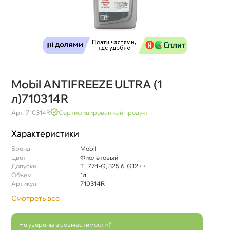
Mobil ANTIFREEZE ULTRA (1
л)710314R
Арт: 710314R
Сертифицированный продукт
Характеристики
Бренд
Mobil
Цвет
Фиолетовый
Допуски
TL774-G, 325.6, G12++
Объем
1л
Артикул
710314R
Смотреть все
Не уверены в совместимости?