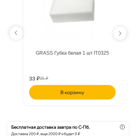
GRASS Губка белая 1 шт IT0325
Р
а
33 ₽
27
35 ₽
корзину
Бесплатная доставка завтра по С-Пб.
?
Доставка
200
₽, еще
2000
₽ и будет 0 ₽