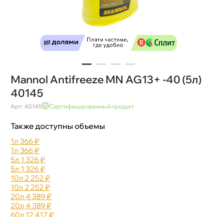
Mannol Antifreeze MN AG13+ -40 (5л)
40145
Арт: 40145
Сертифицированный продукт
Также доступны объемы
1л
366 ₽
1л
366 ₽
5л
1 326 ₽
5л
1 326 ₽
10л
2 252 ₽
10л
2 252 ₽
20л
4 389 ₽
20л
4 389 ₽
60л
12 417 ₽