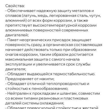
Свойства:
Бренд
Mannol
Цвет
Жёлтый
- Обеспечивает надежную защиту металлов и
Спецификации
G13+
сплавов (латунь, медь, легированная сталь, чугун,
Объем
5л
алюминий) от всех форм коррозии, а также
Артикул
40145
препятствует высокотемпературной коррозии
алюминиевых поверхностей современных
двигателей;
- Пакет неорганических присадок защищает
поверхность сразу, а органическая составляющая
начинает действовать только при образовании
очагов коррозии, таким образом достигается
максимальная защита с самого начала
эксплуатации и увеличивается срок службы
двигателя;
- Обладает выдающейся термостабильностью.
Предохраняет от накипи;
- Обладает отличной теплопроводностью и
стойкостью к пенообразованию;
- Нейтрален к прокладкам и шлангам, совместим
со всеми типами резиновых и пластиковых
деталей системы охлаждения;
- Обладает превосходной стойкостью к жесткой