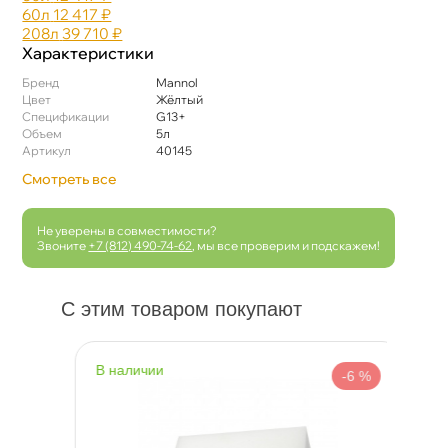
60л
12 417 ₽
208л
39 710 ₽
Характеристики
Бренд
Mannol
Цвет
Жёлтый
Спецификации
G13+
Объем
5л
Артикул
40145
Смотреть все
Не уверены в совместимости?
Звоните
+7 (812) 490-74-62
, мы все проверим и подскажем!
С этим товаром покупают
наличии
н
 %
-6 %