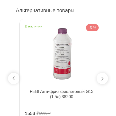
Альтернативные товары
наличии
н
%
-5 %
ый
FEBI Антифриз фиолетовый G13
(1,5л) 38200
1553 ₽
2
1635 ₽