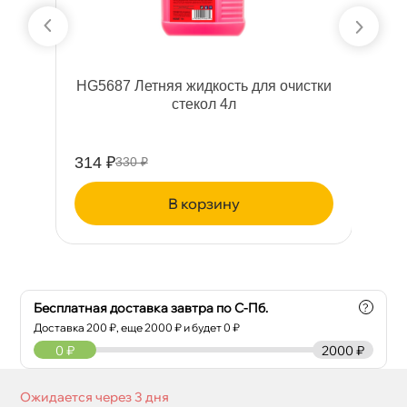
HG5687 Летняя жидкость для очистки
Лу
стекол 4л
314 ₽
60
330 ₽
корзину
Бесплатная доставка завтра по С-Пб.
?
Доставка
200
₽, еще
2000
₽ и будет 0 ₽
0
₽
2000 ₽
Ожидается через 3 дня