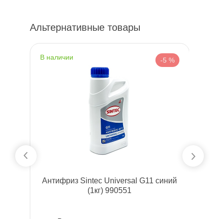
759; VW TL-774C (G11)
Объем
1л
Артикул
2036
Альтернативные товары
наличии
н
%
-5 %
л)
Антифриз Sintec Universal G11 синий
А
(1кг) 990551