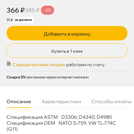
366 ₽
385 ₽
-5%
91 ₽
Добавить в корзину
Купить в 1 клик
С юридическими лицами
работаем по счету
Скидка 5%
при заказе через интернет-магазин
Описание
Характеристики
Способы оплаты
Спецификация ASTM D3306; D4340; D4985
Назначение
Система охлаждения
Бренд
Mannol
Спецификация OEM NATO S-759; VW TL-774C
Цвет
Синий
(G11)
Спецификации
ASTM D3306; D4340; D4985. OEM NATO S-