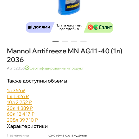
Mannol Antifreeze MN AG11 -40 (1л)
2036
Арт: 2036
Сертифицированный продукт
Также доступны объемы
1л
366 ₽
5л
1 326 ₽
10л
2 252 ₽
20л
4 389 ₽
60л
12 417 ₽
208л
39 710 ₽
Характеристики
Назначение
Система охлаждения