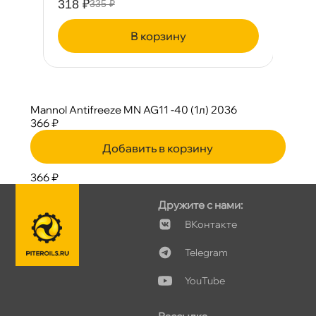
318 ₽
2
335 ₽
корзину
Mannol Antifreeze MN AG11 -40 (1л) 2036
366 ₽
Добавить в корзину
366 ₽
Дружите с нами:
Контакте
Telegram
YouTube