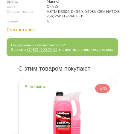
Бренд
Mannol
Цвет
Синий
Спецификации
ASTM D3306; D4340; D4985. OEM NATO S-
759; VW TL-774C (G11)
Объем
1л
Смотреть все
Не уверены в совместимости?
Звоните
+7 (812) 490-74-62
, мы все проверим и подскажем!
С этим товаром покупают
наличии
н
 %
-5 %