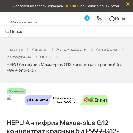
x
Инфо
Масла и запчасти
HEPU Антифриз Maxus-plus G12 концентрат красный 5
л P999-G12-005
3 572 ₽
корзину
3 760 ₽
Главная
Катало
Автожидкости
Антифриз
Импортный
HEPU
Бесплатная
Завтра, 09.08 (при заказе от 2000₽)
HEPU Антифриз Maxus-plus G12 концентрат красный 5 л
P999-G12-005
Срочная за 2 ч – 399 ₽
Сегодня, 08.08
Самовывоз
Сегодня
наличии
Карта
Список
HEPU Антифриз Maxus-plus G12
концентрат красный 5 л P999-G12-