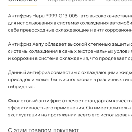
Антифриз Hepu P999-G13-005 - это высококачестве
Бренд
HEPU
HEPU Антифриз Coolant G13 концентрат фи
для использования в системах охлаждения автомоби
Цвет
Фиолетовый
себе превосходные охлаждающие и антикоррозионн
Объем
5л
Артикул
P999-G13-005
Антифриз Хепу обладает высокой степенью защиты о
системы охлаждения в самых экстремальных услови
Бесплатная
Сегодн
и коррозии в системе охлаждения, что продлевает с
Самовывоз
Данный антифриз совместим с охлаждающими жидко
Сегод
присадок и может быть использован в различных тип
ибридные.
ул. Салова, д. 30
1 ш
Пн-Пт
09.30 - 19.00
Сб-Вс
10.00 - 19.00
Фиолетовый антифриз отвечает стандартам качества
Сегодня, бесплатно
эффективность его применения. Он имеет длительн
эксплуатации на протяжении всего его использован
Богатырский пр. 12
2 ш
С этим товаром покупают
Пн–Вс
10:00 – 21:00