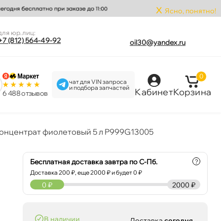
x
Ясно, понятно!
для юр.лиц:
+7 (812) 564-49-92
oil30@yandex.ru
0
чат для VIN запроса
и подбора запчастей
Кабинет
Корзина
6 488 отзыво
концентрат фиолетовый 5 л P999G13005
Бесплатная доставка завтра по С-Пб.
?
Доставка
200
₽, еще
2000
₽ и будет 0 ₽
0
₽
2000 ₽
наличии
Доставка
сегодня