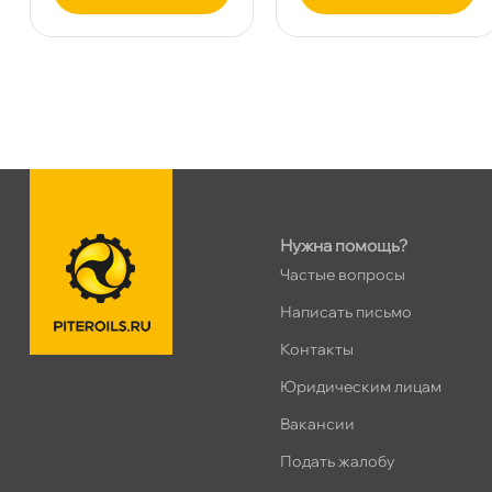
Сегодня, бесплатно
Таллинское ш. 159 (Лента)
1 ш
ПН–ВС
10:00 – 21:00
Сегодня, бесплатно
Хасанская 17к1 (Лента)
1 ш
ПН–ВС
10:00 – 21:00
Нужна помощь?
Сегодня, бесплатно
Частые вопросы
Написать письмо
пр.Просвещения 72
0 ш
Сегодня, бесплатно
Контакты
Юридическим лицам
Коллонтай 28 к.1
0 ш
акансии
Сегодня, бесплатно
Подать жалобу