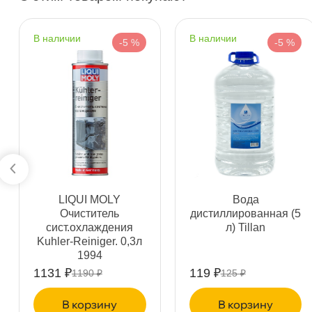
Сегодня, бесплатно
наличии
наличии
-5 %
-5 %
н. Обводного канала 115
2 ш
Пн–Вс
10:00 – 21:00
Сегодня, бесплатно
пр.Науки 10к1 (2 этаж)
1 ш
ПН–ВС
10:00 – 21:00
Сегодня, бесплатно
LIQUI MOLY
ода
Ленинский пр. 92 к.1
1 ш
Очиститель
дистиллированная (5
ПН–ВС
10:00 – 21:00
сист.охлаждения
л) Tillan
Сегодня, бесплатно
Kuhler-Reiniger. 0,3л
1994
1131 ₽
119 ₽
1190 ₽
125 ₽
Дунайский 27к1Б
2 ш
ПН–ВС
10:00 – 21:00
корзину
корзину