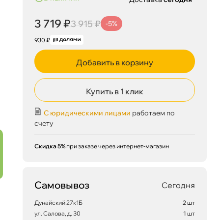
3 719 ₽
3 915 ₽
-5%
930 ₽
Добавить в корзину
Купить в 1 клик
С юридическими лицами
работаем по
счету
Скидка 5%
при заказе через интернет-магазин
Самовывоз
Сегодня
Дунайский 27к1Б
2 шт
ул. Салова, д. 30
1 шт