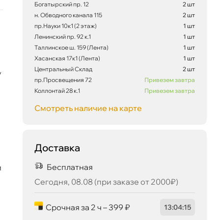
Богатырский пр. 12
2 шт
н. Обводного канала 115
2 шт
пр.Науки 10к1 (2 этаж)
1 шт
3 719 ₽
корзину
3 915 ₽
Ленинский пр. 92 к.1
1 шт
Таллинское ш. 159 (Лента)
1 шт
Хасанская 17к1 (Лента)
1 шт
Центральный Склад
2 шт
у
пр.Просвещения 72
Привезем завтра
Сегодня, 08.08
Коллонтай 28 к.1
Привезем завтра
Смотреть наличие на карте
Доставка
Бесплатная
и
Сегодня, 08.08 (при заказе от 2000₽)
Срочная за 2 ч – 399 ₽
13
:
04
:
14