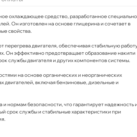
нное охлаждающее средство, разработанное специально
олетовый 5 л P999G13005
лей. Он изготовлен на основе глицерина и сочетает
ые свойства.
т перегрева двигателя, обеспечивая стабильную работ
ях. Он эффективно предотвращает образование накипи
Срочная за 2 ч – 399 ₽
я, 08.08 (при заказе от 2000₽)
рок службы двигателя и других компонентов системы.
стями на основе органических и неорганических
ня
ах двигателей, включая бензиновые, дизельные и
т
 и нормам безопасности, что гарантирует надежность 
ый срок службы и стабильные характеристики при
ия.
т