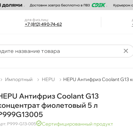
для физ.лиц:
+7 (812) 490-74-62
Импортный
HEPU
HEPU Антифриз Coolant G13 
HEPU Антифриз Coolant G13
концентрат фиолетовый 5 л
P999G13005
Сертифицированный продукт
рт: P999-G13-005