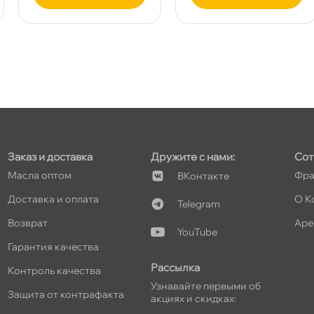
т
т
Заказ и доставка
Дружите с нами:
Сот
Масла оптом
Фра
Контакте
Доставка и оплата
О К
т
Telegram
озврат
Аре
YouTube
Гарантия качества
т
Рассылка
Контроль качества
Узнавайте первыми о
Защита от контрафакта
акциях и скидках: