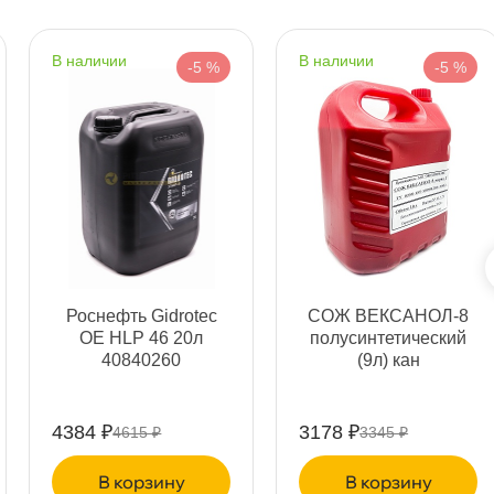
наличии
наличии
-5 %
-5 %
т
т
Роснефть Gidrotec
СОЖ ВЕКСАНОЛ-8
т
ОЕ HLP 46 20л
полусинтетический
40840260
(9л) кан
4384 ₽
3178 ₽
4615 ₽
3345 ₽
т
корзину
корзину