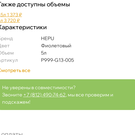
Также доступны объемы
,5л
1 373 ₽
5л
3 720 ₽
Характеристики
Бренд
HEPU
Цвет
Фиолетовый
Объем
5л
Артикул
P999-G13-005
Смотреть все
Не уверены в совместимости?
Звоните
+7 (812) 490-74-62
, мы все проверим и
подскажем!
 оплаты