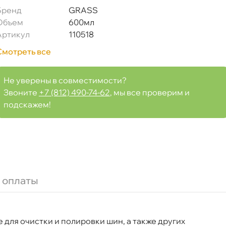
Бренд
GRASS
Объем
600мл
Артикул
110518
Смотреть все
Не уверены в совместимости?
Звоните
+7 (812) 490-74-62
, мы все проверим и
подскажем!
" 600мл 110518
 оплаты
для очистки и полировки шин, а также других