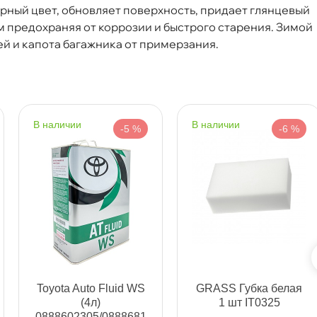
рный цвет, обновляет поверхность, придает глянцевый
Срочная за 2 ч – 399 ₽
а, 06.08 (при заказе от 2000₽)
 предохраняя от коррозии и быстрого старения. Зимой
й и капота багажника от примерзания.
ня
т
наличии
наличии
-5 %
-6 %
т
т
Toyota Auto Fluid WS
GRASS Губка белая
(4л)
1 шт IT0325
0888602305/0888681