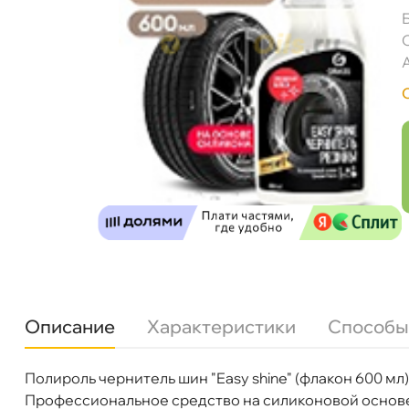
GRASS Полироль чернитель шин "Easy shine
Описание
Характеристики
Способы
Полироль чернитель шин "Easy shine" (флакон 600 мл)
Бренд
GRASS
Профессиональное средство на силиконовой основе 
Объем
600мл