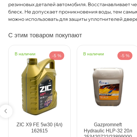
резиновых деталей автомобиля. Восстанавливает че
Артикул
110518
Бесплатная
Завтр
леск. Не допускает проникновения воды, тем самым
можно использовать для защиты уплотнителей двере
Самовывоз
Сегод
С этим товаром покупают
ул. Салова, д. 30
0 ш
Пн-Пт
09.30 - 19.00
Сб-Вс
10.00 - 19.00
наличии
наличии
-5 %
-5 %
Сегодня, бесплатно
Богатырский пр. 12
0 ш
Пн–Вс
10:00 – 21:00
Сегодня, бесплатно
н. Обводного канала 115
0 ш
Пн–Вс
10:00 – 21:00
ZIC X9 FE 5w30 (4л)
Gazpromneft
Сегодня, бесплатно
162615
Hydraulic HLP-32 20л
253420722/23899000