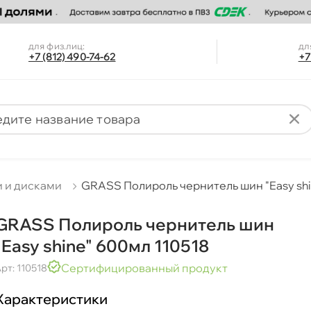
для физ.лиц:
дл
+7 (812) 490-74-62
+7
и и дисками
GRASS Полироль чернитель шин "Easy shi
GRASS Полироль чернитель шин
"Easy shine" 600мл 110518
Сертифицированный продукт
рт: 110518
Характеристики