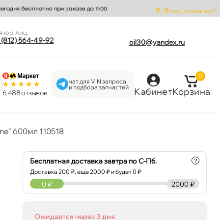
x
Ясно, понятно!
я юр.лиц:
 (812) 564-49-92
oil30@yandex.ru
0
чат для VIN запроса
и подбора запчастей
Кабинет
Корзина
6 488 отзыво
ne" 600мл 110518
Бесплатная доставка завтра по С-Пб.
?
Доставка
200
₽, еще
2000
₽ и будет 0 ₽
0
₽
2000 ₽
Ожидается через 3 дня