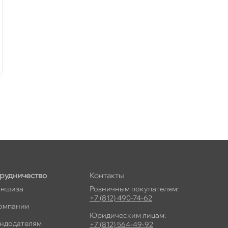
рудничество
Контакты
ншиза
Розничным покупателям:
+7 (812) 490-74-62
омпании
Юридическим лицам:
ндодателям
+7 (812) 564-49-92