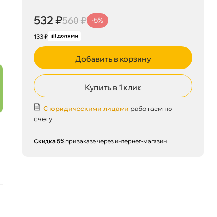
532 ₽
560 ₽
-5%
133 ₽
Добавить в корзину
Купить в 1 клик
С юридическими лицами
работаем по
счету
Скидка 5%
при заказе через интернет-магазин
532 ₽
корзину
560 ₽