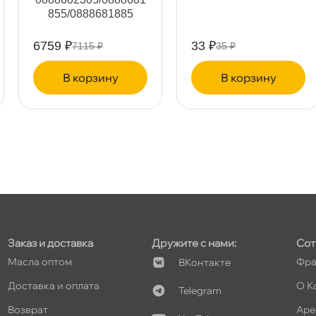
855/0888681885
т
6759 ₽
33 ₽
7115 ₽
35 ₽
корзину
корзину
т
т
Заказ и доставка
Дружите с нами:
Сот
т
Масла оптом
Фра
Контакте
Доставка и оплата
О К
Telegram
озврат
Аре