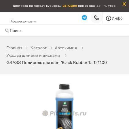
x
Инфо
Масла и запчасти
GRASS Полироль для шин "Black Rubber 1л 121100
561 ₽
корзину
590 ₽
Главная
Катало
Автохимия
Уход за шинами и дисками
Бесплатная
Сегодня, 08.08 (при заказе от 2000₽)
GRASS Полироль для шин "Black Rubber 1л 121100
Срочная за 2 ч – 399 ₽
Сегодня, 08.08
Самовывоз
Сегодня
Карта
Список