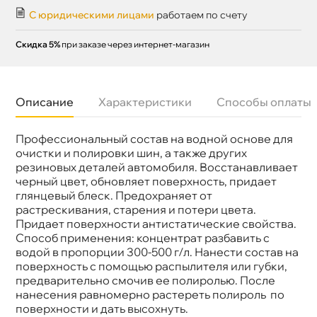
С юридическими лицами
работаем по счету
Скидка 5%
при заказе через интернет-магазин
Описание
Характеристики
Способы оплаты
Профессиональный состав на водной основе для
Бренд
GRASS
Объем
1л
очистки и полировки шин, а также других
Артикул
121100
резиновых деталей автомобиля. Восстанавливает
черный цвет, обновляет поверхность, придает
лянцевый блеск. Предохраняет от
растрескивания, старения и потери цвета.
Придает поверхности антистатические свойства.
Способ применения: концентрат разбавить с
одой в пропорции 300-500 г/л. Нанести состав на
поверхность с помощью распылителя или губки,
предварительно смочив ее полиролью. После
нанесения равномерно растереть полироль по
поверхности и дать высохнуть.