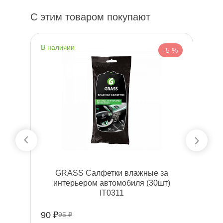
С этим товаром покупают
наличии
н
 %
-5 %
GRASS Салфетки влажные за
Л
интерьером автомобиля (30шт)
SP
IT0311
90 ₽
42
95 ₽