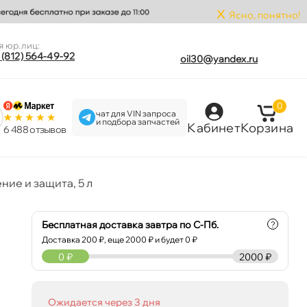
x
Ясно, понятно!
я юр.лиц:
 (812) 564-49-92
oil30@yandex.ru
0
чат для VIN запроса
и подбора запчастей
Кабинет
Корзина
6 488 отзыво
ие и защита, 5 л
Бесплатная доставка завтра по С-Пб.
?
Доставка
200
₽, еще
2000
₽ и будет 0 ₽
0
₽
2000 ₽
Ожидается через 3 дня