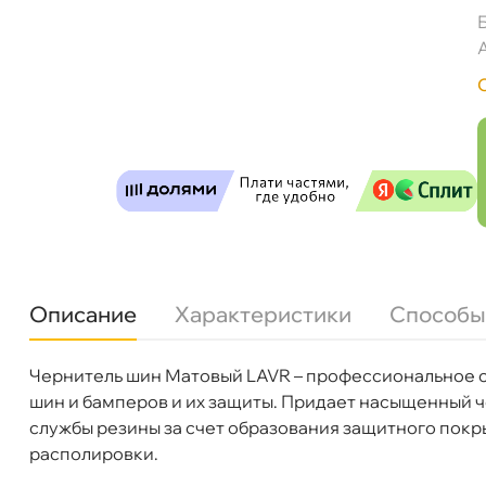
LAVR LN1477 Чернитель шин Восстановление
Описание
Характеристики
Способы
Чернитель шин Матовый LAVR – профессиональное с
Бренд
LAVR
Бесплатная
Завтр
шин и бамперов и их защиты. Придает насыщенный 
Артикул
Ln1477
службы резины за счет образования защитного покры
Самовывоз
располировки.
Сегод