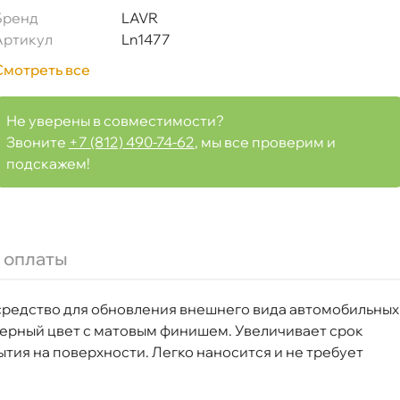
Бренд
LAVR
Артикул
Ln1477
Смотреть все
Не уверены в совместимости?
Звоните
+7 (812) 490-74-62
, мы все проверим и
подскажем!
 и защита, 5 л
 оплаты
редство для обновления внешнего вида автомобильных
Срочная за 2 ч – 399 ₽
а, 08.08 (при заказе от 2000₽)
черный цвет с матовым финишем. Увеличивает срок
тия на поверхности. Легко наносится и не требует
ня