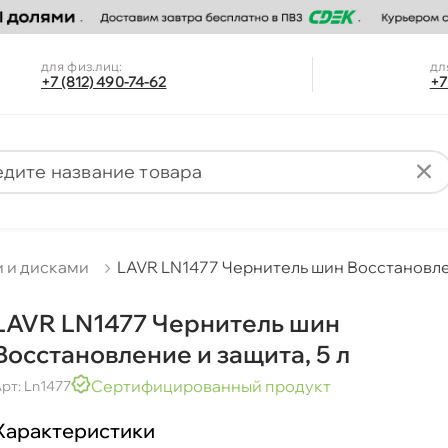
для физ.лиц:
дл
+7 (812) 490-74-62
+7
и и дисками
LAVR LN1477 Чернитель шин Восстановлен
LAVR LN1477 Чернитель шин
осстановление и защита, 5 л
Сертифицированный продукт
рт: Ln1477
Характеристики