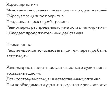
Характеристики
ул. Салова, д. 30
0 ш
Мгновенно восстанавливает цвет и придает матовы
Пн-Пт
09.30 - 19.00
Сб-Вс
10.00 - 19.00
Образует защитное покрытие
Сегодня, бесплатно
Продлевает срок службы резины
Равномерно распределяется, не оставляя жирных п
Обладает продолжительным действием
Применение
Рекомендуется использовать при температуре балл
стряхнуть.
Равномерно нанести состав на чистые и сухие шины с
тормозные диски.
Дать составу высохнуть в естественных условиях.
При необходимости удалить средство с дисков мягко