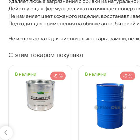
Удаляет любые загрязнения с обивки из натуральной
Действующая формула деликатно очищает поверхно
Не изменяет цвет кожаного изделия, восстанавлива
Подходит для применения на обивке авто, бытовой и
Не использовать для чистки алькантары, замши, велю
С этим товаром покупают
LAVR LN2404 Очиститель кожи 255мл
наличии
наличии
-5 %
-5 %
Бесплатная
Завтр
Самовывоз
Сегод