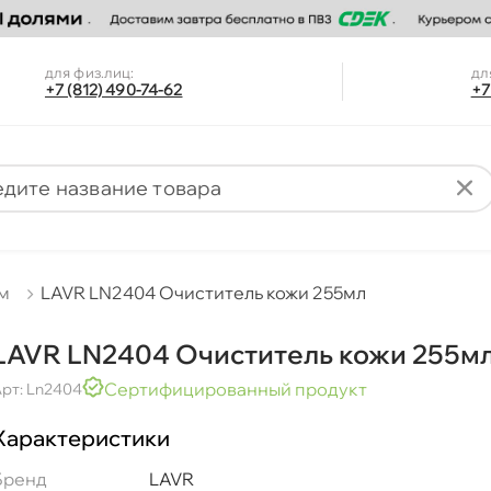
для физ.лиц:
дл
+7 (812) 490-74-62
+7
ом
LAVR LN2404 Очиститель кожи 255мл
LAVR LN2404 Очиститель кожи 255м
Сертифицированный продукт
рт: Ln2404
Характеристики
Бренд
LAVR