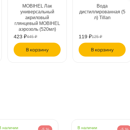
т
MOBIHEL Лак
ода
универсальный
дистиллированная (5
акриловый
л) Tillan
лянцевый MOBIHEL
аэрозоль (520мл)
41984216A
423 ₽
119 ₽
445 ₽
125 ₽
т
корзину
корзину
т
т
наличии
наличии
-5 %
-5 %