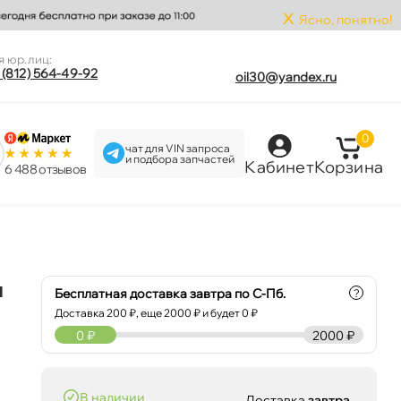
x
Ясно, понятно!
я юр.лиц:
 (812) 564-49-92
oil30@yandex.ru
0
чат для VIN запроса
и подбора запчастей
Кабинет
Корзина
6 488 отзыво
л
Бесплатная доставка завтра по С-Пб.
?
Доставка
200
₽, еще
2000
₽ и будет 0 ₽
0
₽
2000 ₽
наличии
Доставка
завтра