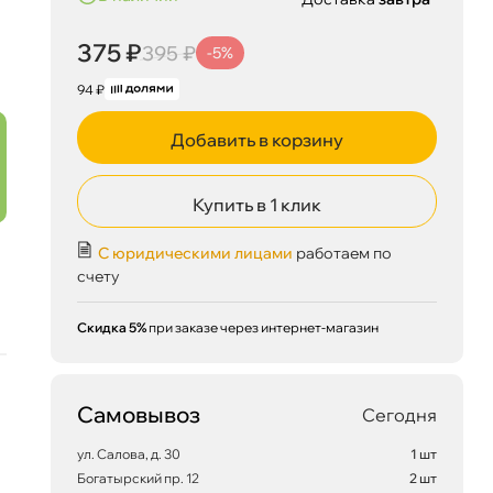
375 ₽
395 ₽
-5%
94 ₽
Добавить в корзину
Купить в 1 клик
С юридическими лицами
работаем по
счету
Скидка 5%
при заказе через интернет-магазин
Самовывоз
Сегодня
ул. Салова, д. 30
1 шт
Богатырский пр. 12
2 шт