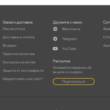
т
Заказ и доставка
Дружите с нами:
Сот
Масла оптом
Фра
Контакте
Доставка и оплата
О К
Telegram
озврат
Аре
YouTube
Гарантия качества
Рассылка
Контроль качества
Узнавайте первыми о
Защита от контрафакта
акциях и скидках:
Маркетплейс или сайт?
Подписаться