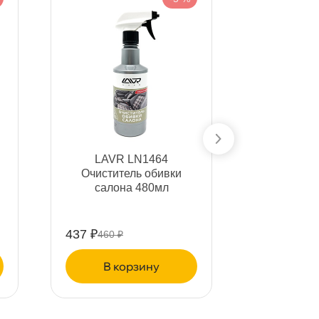
LAVR LN1464
LAVR
Очиститель обивки
Очистит
салона 480мл
салона п
437 ₽
480 ₽
460 ₽
505 ₽
корзину
ко