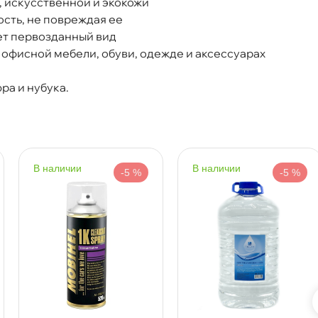
, искусственной и экокожи
сть, не повреждая ее
ет первозданный вид
 офисной мебели, обуви, одежде и аксессуарах
ра и нубука.
наличии
наличии
-5 %
-5 %
Срочная за 2 ч – 399 ₽
а, 08.08 (при заказе от 2000₽)
ня