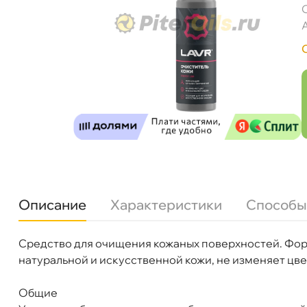
Описание
Характеристики
Способы
Средство для очищения кожаных поверхностей. Форм
Бренд
LAVR
натуральной и искусственной кожи, не изменяет цвет
Объем
255мл
Артикул
Ln2404
Общие