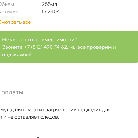
Объем
255мл
Артикул
Ln2404
Смотреть все
Не уверены в совместимости?
Звоните
+7 (812) 490-74-62
, мы все проверим и
подскажем!
 оплаты
ула для глубоких загрязнений подходит для
 и не оставляет следов.