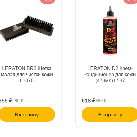
т
т
LERATON BR2 Щетка
LERATON D2 Крем-
т
малая для чистки кожи
кондиционер для кожи
L1070
(473мл) L537
266 ₽
618 ₽
280 ₽
650 ₽
т
корзину
корзину
т