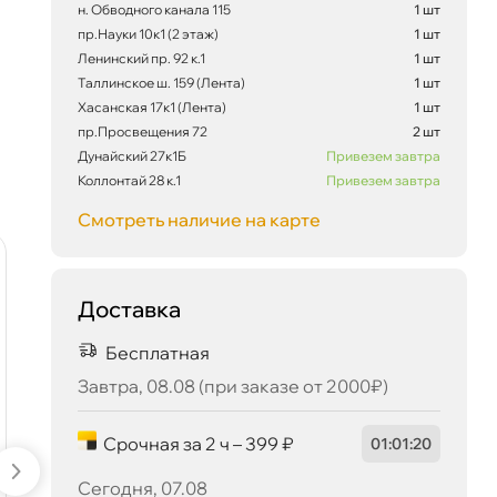
н. Обводного канала 115
1 шт
пр.Науки 10к1 (2 этаж)
1 шт
Ленинский пр. 92 к.1
1 шт
Таллинское ш. 159 (Лента)
1 шт
Хасанская 17к1 (Лента)
1 шт
пр.Просвещения 72
2 шт
Дунайский 27к1Б
Привезем завтра
Коллонтай 28 к.1
Привезем завтра
Смотреть наличие на карте
375 ₽
корзину
395 ₽
наличии
наличии
-5 %
-5 %
Доставка
Бесплатная
Сегодня, 07.08
Завтра, 08.08 (при заказе от 2000₽)
Срочная за 2 ч – 399 ₽
01
:
01
:
20
Сегодня, 07.08