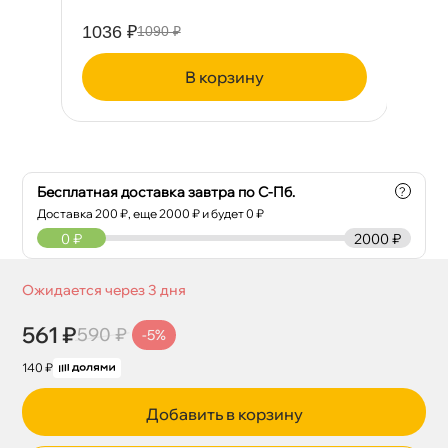
1036 ₽
13
1090 ₽
корзину
Бесплатная доставка завтра по С-Пб.
?
Доставка
200
₽, еще
2000
₽ и будет 0 ₽
0
₽
2000 ₽
Ожидается через 3 дня
561 ₽
590 ₽
-5%
140 ₽
Добавить в корзину