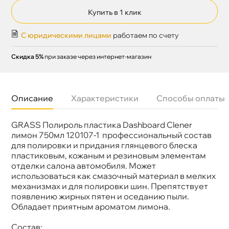
Купить в 1 клик
С юридическими лицами
работаем по счету
Скидка 5%
при заказе через интернет-магазин
Описание
Характеристики
Способы оплаты
GRASS Полироль пластика Dashboard Clener
Бренд
GRASS
Объем
750мл
лимон 750мл 120107-1 профессиональный соста
Артикул
120107-1
для полировки и придания глянцевого блеска
пластиковым, кожаным и резиновым элементам
отделки салона автомобиля. Может
использоваться как смазочный материал в мелких
механизмах и для полировки шин. Препятствует
появлению жирных пятен и оседанию пыли.
Обладает приятным ароматом лимона.
Состав: