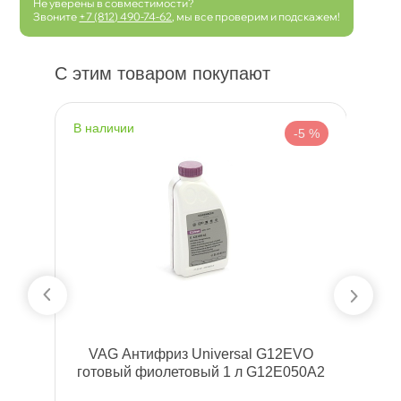
Не уверены в совместимости?
Звоните
+7 (812) 490-74-62
, мы все проверим и подскажем!
С этим товаром покупают
наличии
н
 %
-5 %
л,
VAG Антифриз Universal G12EVO
Х
отовый фиолетовый 1 л G12E050A2