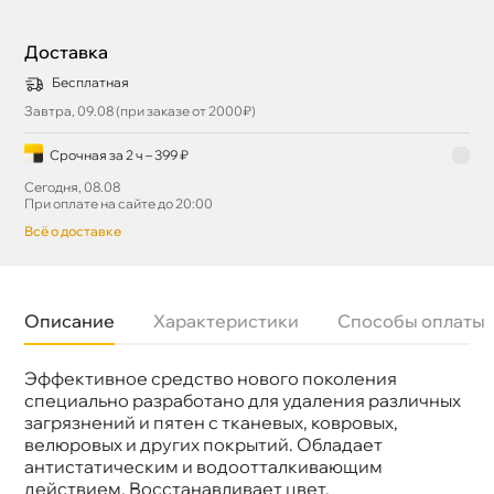
Доставка
Бесплатная
Завтра, 09.08 (при заказе от 2000₽)
Срочная за 2 ч – 399 ₽
Сегодня, 08.08
При оплате на сайте до 20:00
сё о доставке
Описание
Характеристики
Способы оплаты
Эффективное средство нового поколения
Бренд
3TON
Объем
520мл
специально разработано для удаления различных
Артикул
40024
загрязнений и пятен с тканевых, ковровых,
елюровых и других покрытий. Обладает
антистатическим и водоотталкивающим
действием. Восстанавливает цвет.