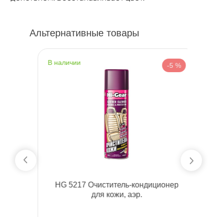
Альтернативные товары
наличии
н
%
-5 %
да
HG 5217 Очиститель-кондиционер
м
для кожи, аэр.