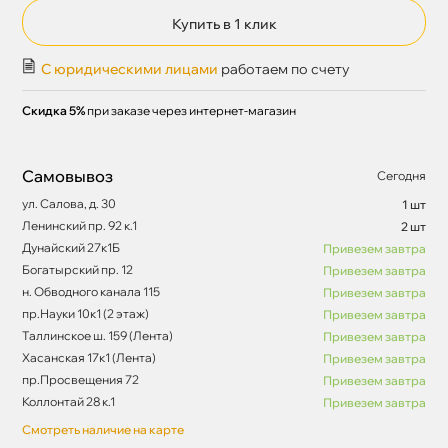
Купить в 1 клик
С юридическими лицами
работаем по счету
Скидка 5%
при заказе через интернет-магазин
Самовывоз
Сегодня
ул. Салова, д. 30
1 шт
Ленинский пр. 92 к.1
2 шт
Дунайский 27к1Б
Привезем завтра
Богатырский пр. 12
Привезем завтра
н. Обводного канала 115
Привезем завтра
пр.Науки 10к1 (2 этаж)
Привезем завтра
Таллинское ш. 159 (Лента)
Привезем завтра
Хасанская 17к1 (Лента)
Привезем завтра
пр.Просвещения 72
Привезем завтра
Коллонтай 28 к.1
Привезем завтра
Смотреть наличие на карте