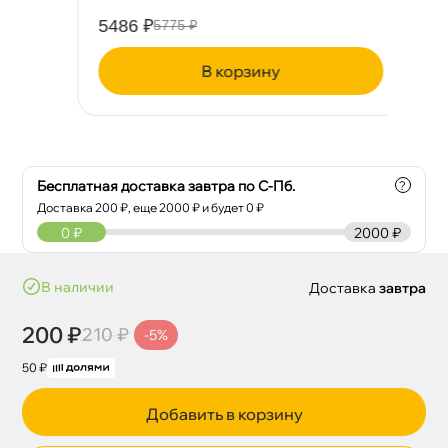
5486 ₽
78
5775 ₽
корзину
Бесплатная доставка завтра по С-Пб.
?
Доставка
200
₽, еще
2000
₽ и будет 0 ₽
0
₽
2000 ₽
наличии
Доставка
завтра
200 ₽
210 ₽
-5%
50 ₽
Добавить в корзину