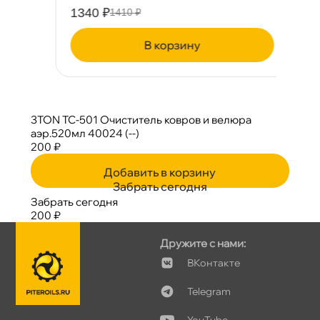
1340 ₽
2
1410 ₽
корзину
3TON TC-501 Очиститель ковров и велюра
аэр.520мл 40024 (--)
200 ₽
Добавить в корзину
Забрать сегодня
Забрать сегодня
200 ₽
Дружите с нами:
Контакте
Telegram
YouTube