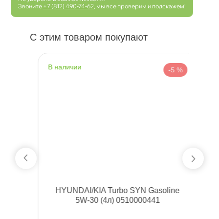
Звоните
+7 (812) 490-74-62
, мы все проверим и подскажем!
С этим товаром покупают
наличии
н
 %
-5 %
HYUNDAI/KIA Turbo SYN Gasoline
5W-30 (4л) 0510000441