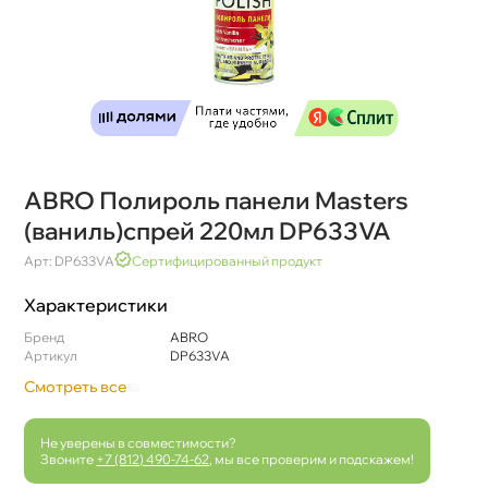
ABRO Полироль панели Masters
(ваниль)спрей 220мл DP633VA
Арт: DP633VA
Сертифицированный продукт
Характеристики
Бренд
ABRO
Артикул
DP633VA
Смотреть все
Не уверены в совместимости?
Звоните
+7 (812) 490-74-62
, мы все проверим и подскажем!