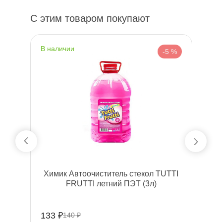
С этим товаром покупают
наличии
н
 %
-5 %
л,
Химик Автоочиститель стекол TUTTI
FRUTTI летний ПЭТ (3л)
133 ₽
13
140 ₽