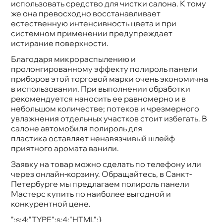
использовать средство для чистки салона. К тому
же она превосходно восстанавливает
естественную интенсивность цвета и при
системном применении предупреждает
истирание поверхности.
Благодаря микрораспылению и
пролонгированному эффекту полироль панели
приборов этой торговой марки очень экономична
использовании. При выполнении обработки
рекомендуется наносить ее равномерно и
небольшом количестве; потеков и чрезмерного
увлажнения отдельных участков стоит избегать.
салоне автомобиля полироль для
пластика оставляет ненавязчивый шлейф
приятного аромата ванили.
Заявку на товар можно сделать по телефону или
через онлайн-корзину. Обращайтесь, в Санкт-
Петербурге мы предлагаем полироль панели
Мастерс купить по наиболее выгодной и
конкурентной цене.
";s:4:"TYPE";s:4:"HTML";}