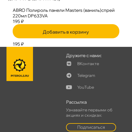
ABRO Полироль панели Masters (ваниль)спрей
220мл DP633VA
195 ₽
Добавить в корзину
195 ₽
Дружите с нами:
Контакте
Telegram
YouTube
Рассылка
Узнавайте первыми о
акциях и скидках:
Подписаться