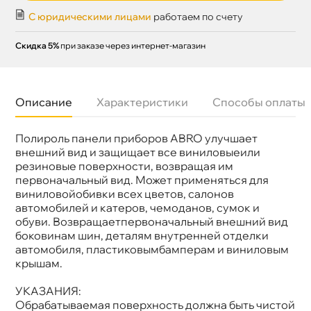
С юридическими лицами
работаем по счету
Скидка 5%
при заказе через интернет-магазин
Описание
Характеристики
Способы оплаты
Полироль панели приборов ABRO улучшает
Бренд
ABRO
Артикул
DP633VA
нешний вид и защищает все виниловыеили
резиновые поверхности, возвращая им
первоначальный вид. Может применяться для
иниловойобивки всех цветов, салоно
автомобилей и катеров, чемоданов, сумок и
обуви. Возвращаетпервоначальный внешний вид
оковинам шин, деталям внутренней отделки
автомобиля, пластиковымбамперам и виниловым
крышам.
УКАЗАНИЯ:
Обрабатываемая поверхность должна быть чистой