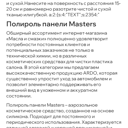
и сухой.Нанесите на поверхность с расстояния 15-
20 см и равномерно разотрите чистой и сухой
тканью илигубкой. a:2:{s:4:"TEXT";s:2354:"
Полироль панели Masters
Обширный ассортимент интернет-магазина
«Масла и смазки» полноценно удовлетворит
потребности постоянных клиентов и
потенциальных заказчиков не только
технической химии, но в различных
косметических средствах для чистки пластика
салона. В этой категории мы предлагаем
ысококачественную продукцию ARDO, которая
существенно упростит уход за автомобилем и
позволит элементарно поддерживать его
нешний вид в ухоженном и аккуратном
состоянии.
Полироль панели Masters – аэрозольное
косметическое средство, созданное на основе
силикона. Подходит для постоянного и
периодического использования. Характеризуется
отличной адгезией и хорошей проникающей и